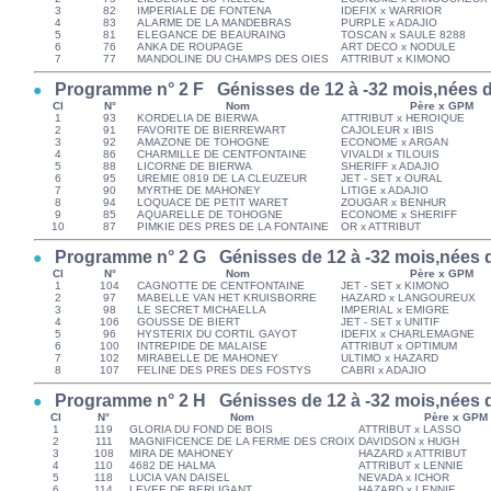
3
82
IMPERIALE DE FONTENA
IDEFIX x WARRIOR
4
83
ALARME DE LA MANDEBRAS
PURPLE x ADAJIO
5
81
ELEGANCE DE BEAURAING
TOSCAN x SAULE 8288
6
76
ANKA DE ROUPAGE
ART DECO x NODULE
7
77
MANDOLINE DU CHAMPS DES OIES
ATTRIBUT x KIMONO
Programme n° 2 F Génisses de 12 à -32 mois,nées du
Cl
N°
Nom
Père x GPM
1
93
KORDELIA DE BIERWA
ATTRIBUT x HEROIQUE
2
91
FAVORITE DE BIERREWART
CAJOLEUR x IBIS
3
92
AMAZONE DE TOHOGNE
ECONOME x ARGAN
4
86
CHARMILLE DE CENTFONTAINE
VIVALDI x TILOUIS
5
88
LICORNE DE BIERWA
SHERIFF x ADAJIO
6
95
UREMIE 0819 DE LA CLEUZEUR
JET - SET x OURAL
7
90
MYRTHE DE MAHONEY
LITIGE x ADAJIO
8
94
LOQUACE DE PETIT WARET
ZOUGAR x BENHUR
9
85
AQUARELLE DE TOHOGNE
ECONOME x SHERIFF
10
87
PIMKIE DES PRES DE LA FONTAINE
OR x ATTRIBUT
Programme n° 2 G Génisses de 12 à -32 mois,nées du
Cl
N°
Nom
Père x GPM
1
104
CAGNOTTE DE CENTFONTAINE
JET - SET x KIMONO
2
97
MABELLE VAN HET KRUISBORRE
HAZARD x LANGOUREUX
3
98
LE SECRET MICHAELLA
IMPERIAL x EMIGRE
4
106
GOUSSE DE BIERT
JET - SET x UNITIF
5
96
HYSTERIX DU CORTIL GAYOT
IDEFIX x CHARLEMAGNE
6
100
INTREPIDE DE MALAISE
ATTRIBUT x OPTIMUM
7
102
MIRABELLE DE MAHONEY
ULTIMO x HAZARD
8
107
FELINE DES PRES DES FOSTYS
CABRI x ADAJIO
Programme n° 2 H Génisses de 12 à -32 mois,nées du
Cl
N°
Nom
Père x GPM
1
119
GLORIA DU FOND DE BOIS
ATTRIBUT x LASSO
2
111
MAGNIFICENCE DE LA FERME DES CROIX
DAVIDSON x HUGH
3
108
MIRA DE MAHONEY
HAZARD x ATTRIBUT
4
110
4682 DE HALMA
ATTRIBUT x LENNIE
5
118
LUCIA VAN DAISEL
NEVADA x ICHOR
6
114
LEVEE DE BERLIGANT
HAZARD x LENNIE