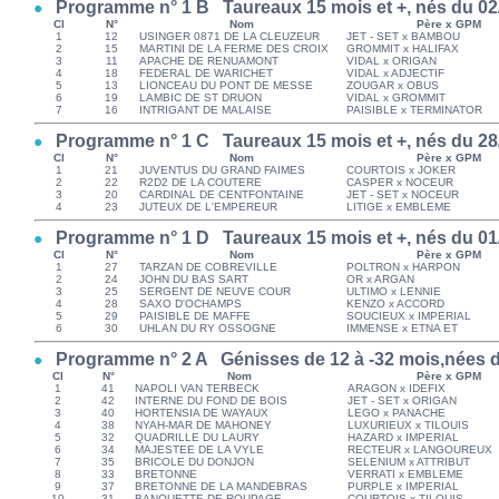
Programme n° 1 B Taureaux 15 mois et +, nés du 02/
Cl
N°
Nom
Père x GPM
1
12
USINGER 0871 DE LA CLEUZEUR
JET - SET x BAMBOU
2
15
MARTINI DE LA FERME DES CROIX
GROMMIT x HALIFAX
3
11
APACHE DE RENUAMONT
VIDAL x ORIGAN
4
18
FEDERAL DE WARICHET
VIDAL x ADJECTIF
5
13
LIONCEAU DU PONT DE MESSE
ZOUGAR x OBUS
6
19
LAMBIC DE ST DRUON
VIDAL x GROMMIT
7
16
INTRIGANT DE MALAISE
PAISIBLE x TERMINATOR
Programme n° 1 C Taureaux 15 mois et +, nés du 28/
Cl
N°
Nom
Père x GPM
1
21
JUVENTUS DU GRAND FAIMES
COURTOIS x JOKER
2
22
R2D2 DE LA COUTERE
CASPER x NOCEUR
3
20
CARDINAL DE CENTFONTAINE
JET - SET x NOCEUR
4
23
JUTEUX DE L'EMPEREUR
LITIGE x EMBLEME
Programme n° 1 D Taureaux 15 mois et +, nés du 01/
Cl
N°
Nom
Père x GPM
1
27
TARZAN DE COBREVILLE
POLTRON x HARPON
2
24
JOHN DU BAS SART
OR x ARGAN
3
25
SERGENT DE NEUVE COUR
ULTIMO x LENNIE
4
28
SAXO D'OCHAMPS
KENZO x ACCORD
5
29
PAISIBLE DE MAFFE
SOUCIEUX x IMPERIAL
6
30
UHLAN DU RY OSSOGNE
IMMENSE x ETNA ET
Programme n° 2 A Génisses de 12 à -32 mois,nées du
Cl
N°
Nom
Père x GPM
1
41
NAPOLI VAN TERBECK
ARAGON x IDEFIX
2
42
INTERNE DU FOND DE BOIS
JET - SET x ORIGAN
3
40
HORTENSIA DE WAYAUX
LEGO x PANACHE
4
38
NYAH-MAR DE MAHONEY
LUXURIEUX x TILOUIS
5
32
QUADRILLE DU LAURY
HAZARD x IMPERIAL
6
34
MAJESTEE DE LA VYLE
RECTEUR x LANGOUREUX
7
35
BRICOLE DU DONJON
SELENIUM x ATTRIBUT
8
33
BRETONNE
VERRATI x EMBLEME
9
37
BRETONNE DE LA MANDEBRAS
PURPLE x IMPERIAL
10
31
BANQUETTE DE ROUPAGE
COURTOIS x TILOUIS