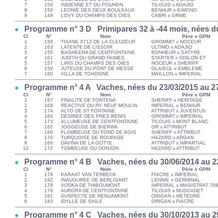
7
154
INDIENNE ET DU POUHON
TILOUIS x ADAJIO
8
150
LEONIE DES DEUX BOULEAUX
BENHUR x KIMONO
9
148
LOVY DU CHAMPS DES OIES
CABRI x ORME
Programme n° 3 D Primipares 32 à -44 mois, nées du
Cl
N°
Nom
Père x GPM
1
158
TISANE 0712 DE LA CLEUZEUR
GROMMIT x NOCEUR
2
163
LATENTE DE LISSOIR
ULTIMO x ADAJIO
3
155
BAGHEERA DE CENTFONTAINE
BONHEUR x SATYRE
4
161
JUDITH DU GRAND FAIMES
STARTER x ODILON ET
5
157
LIRIS DU CHAMPS DES OIES
NOCEUR x SHERIFF
6
159
JUTEUSE DU PONT DE MESSE
GLAIEUL x EMBLEME
7
160
VILLA DE TOHOGNE
MAILLON x IMPERIAL
Programme n° 4 A Vaches, nées du 23/03/2015 au 27
Cl
N°
Nom
Père x GPM
1
167
FINALITE DE FONTENA
SHERIFF x HERITAGE
2
168
REACTIVE DU RY NEUF MOULIN
IMPERIAL x BENHUR
3
174
ALTO DE ST FONTAINE
ATTRIBUT x JUVENTUS
4
164
DESIREE DES PRES BENIS
GROMMIT x IMPERIAL
5
173
ALLUMEUSE DE CENTFONTAINE
TILOUIS x MONT BLANC
6
165
JOGGEUSE DE BIERWA
OR x ATTRIBUT
7
169
FLAMBEUSE DU FOND DE BOIS
SHERIFF x ATTRIBUT
8
170
TURQUOISE DE ROUPAGE
HAZARD x ARGAN
9
166
DAVINA DE LA GOTTE
ATTRIBUT x IMPARTIAL
10
172
TOMBEUSE DU DONJON
HAZARD x ATTRIBUT
Programme n° 4 B Vaches, nées du 30/06/2014 au 2
Cl
N°
Nom
Père x GPM
1
178
KARAAT VAN TERBECK
FIACRE x IMPERIAL
2
182
INAUGUREE DE BERLIGANT
LENNIE x GERMINAL
3
176
VODKA DE THIBOUMONT
IMPERIAL x MAGISTRAT 70
4
179
AURORA DE CENTFONTAINE
TILOUIS x MUSCADET
5
181
SUSPECTE DE RENUAMONT
ORIGAN x METEORE
6
183
IDYLLE DE SAILE
ORIGAN x FIACRE
Programme n° 4 C Vaches, nées du 30/10/2013 au 2