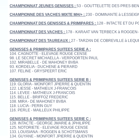
CHAMPIONNAT JEUNES GENISSES :
53 - GOUTTELETTE DES PRES BENIS
CHAMPIONNE DES VACHES MIXTE MH/+ :
230 - DOMINANTE à LESSEIGNE
CHAMPIONNAT DES GENISSES & PRIMIPARES :
128 - INTACTE ET DU P
CHAMPIONNAT DES VACHES :
178 - KARAAT VAN TERBECK à ROGGEN-
CHAMPIONNAT DES TAUREAUX :
27 - TARZAN DE COBREVILLE à LEQUEUX
GENISSES & PRIMIPARES SUITEES SERIE A :
104. CAGNOTTE - ELEVAGE ROUGE CENSE
98. LE SECRET MICHAELLA - VERPOORTEN PAUL
102. MIRABELLE - DE MAHONEY BVBA
93. KORDELIA - DUCHENE & PIERARD
107. FELINE - GRYSPEERT ERIC
GENISSES & PRIMIPARES SUITEES SERIE B :
119. GLORIA - MONFORT JPIERRE & QUENTIN
122. LIESSE - MATHIEUX J-FRANCOIS
114. LEVEE - MATHIEUX J-FRANCOIS
115. BELLE - BRIFFOZ FREDERIC
108. MIRA - DE MAHONEY BVBA
118. LUCIA - PERIN GUY
116. PERLE - MAILLEUX PHILIPPE
GENISSES & PRIMIPARES SUITEES SERIE C :
128. INTACTE - GEORGE JMARIE & JPHILIPPE
125. NOTORIETE - ELEVAGE ROUGE CENSE
133. LOUISIANA - ROGGEN & SCHOTSMANS
134. GUYANE - MONFORT JPIERRE & QUENTIN