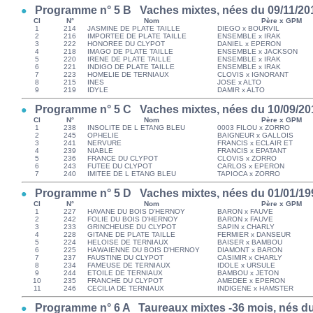
Programme n° 5 B Vaches mixtes, nées du 09/11/201
Cl
N°
Nom
Père x GPM
1
214
JASMINE DE PLATE TAILLE
DIEGO x BOURVIL
2
216
IMPORTEE DE PLATE TAILLE
ENSEMBLE x IRAK
3
222
HONOREE DU CLYPOT
DANIEL x EPERON
4
218
IMAGO DE PLATE TAILLE
ENSEMBLE x JACKSON
5
220
IRENE DE PLATE TAILLE
ENSEMBLE x IRAK
6
221
INDIGO DE PLATE TAILLE
ENSEMBLE x IRAK
7
223
HOMELIE DE TERNIAUX
CLOVIS x IGNORANT
8
215
INES
JOSE x ALTO
9
219
IDYLE
DAMIR x ALTO
Programme n° 5 C Vaches mixtes, nées du 10/09/201
Cl
N°
Nom
Père x GPM
1
238
INSOLITE DE L ETANG BLEU
0003 FILOU x ZORRO
2
245
OPHELIE
BAIGNEUR x GALLOIS
3
241
NERVURE
FRANCIS x ECLAIR ET
4
239
NIABLE
FRANCIS x EPATANT
5
236
FRANCE DU CLYPOT
CLOVIS x ZORRO
6
243
FUTEE DU CLYPOT
CARLOS x EPERON
7
240
IMITEE DE L ETANG BLEU
TAPIOCA x ZORRO
Programme n° 5 D Vaches mixtes, nées du 01/01/199
Cl
N°
Nom
Père x GPM
1
227
HAVANE DU BOIS D'HERNOY
BARON x FAUVE
2
242
FOLIE DU BOIS D'HERNOY
BARON x FAUVE
3
233
GRINCHEUSE DU CLYPOT
SAPIN x CHARLY
4
228
GITANE DE PLATE TAILLE
FERMIER x DANSEUR
5
224
HELOISE DE TERNIAUX
BAISER x BAMBOU
6
225
HAWAIENNE DU BOIS D'HERNOY
DIAMONT x BARON
7
237
FAUSTINE DU CLYPOT
CASIMIR x CHARLY
8
234
FAMEUSE DE TERNIAUX
IDOLE x URSULE
9
244
ETOILE DE TERNIAUX
BAMBOU x JETON
10
235
FRANCHE DU CLYPOT
AMEDEE x EPERON
11
246
CECILIA DE TERNIAUX
INDIGENE x HAMSTER
Programme n° 6 A Taureaux mixtes -36 mois, nés du 