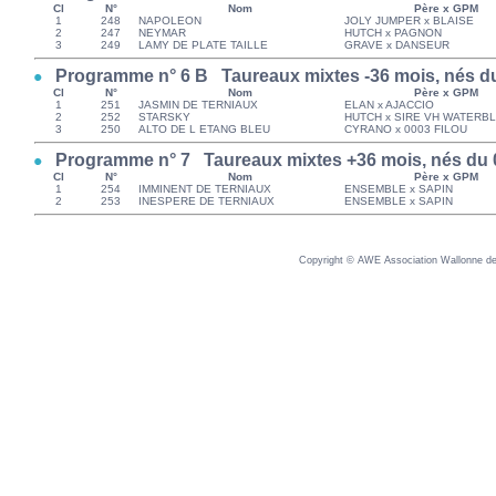
Cl
N°
Nom
Père x GPM
1
248
NAPOLEON
JOLY JUMPER x BLAISE
2
247
NEYMAR
HUTCH x PAGNON
3
249
LAMY DE PLATE TAILLE
GRAVE x DANSEUR
Programme n° 6 B Taureaux mixtes -36 mois, nés du 
Cl
N°
Nom
Père x GPM
1
251
JASMIN DE TERNIAUX
ELAN x AJACCIO
2
252
STARSKY
HUTCH x SIRE VH WATERB
3
250
ALTO DE L ETANG BLEU
CYRANO x 0003 FILOU
Programme n° 7 Taureaux mixtes +36 mois, nés du 0
Cl
N°
Nom
Père x GPM
1
254
IMMINENT DE TERNIAUX
ENSEMBLE x SAPIN
2
253
INESPERE DE TERNIAUX
ENSEMBLE x SAPIN
Copyright © AWE Association Wallonne des