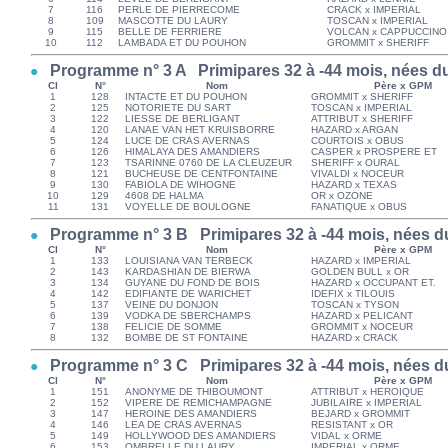
7
116
PERLE DE PIERRECOME
CRACK x IMPERIAL
8
109
MASCOTTE DU LAURY
TOSCAN x IMPERIAL
9
115
BELLE DE FERRIERE
VOLCAN x CAPPUCCIN
10
112
LAMBADA ET DU POUHON
GROMMIT x SHERIFF
Programme n° 3 A Primipares 32 à -44 mois, nées du
Cl
N°
Nom
Père x GPM
1
128
INTACTE ET DU POUHON
GROMMIT x SHERIFF
2
125
NOTORIETE DU SART
TOSCAN x IMPERIAL
3
122
LIESSE DE BERLIGANT
ATTRIBUT x SHERIFF
4
120
LANAE VAN HET KRUISBORRE
HAZARD x ARGAN
5
124
LUCE DE CRAS AVERNAS
COURTOIS x OBUS
6
126
HIMALAYA DES AMANDIERS
CASPER x PROSPERE ET
7
123
TSARINNE 0760 DE LA CLEUZEUR
SHERIFF x OURAL
8
121
BUCHEUSE DE CENTFONTAINE
VIVALDI x NOCEUR
9
130
FABIOLA DE WIHOGNE
HAZARD x TEXAS
10
129
4608 DE HALMA
OR x OZONE
11
131
VOYELLE DE BOULOGNE
FANATIQUE x OBUS
Programme n° 3 B Primipares 32 à -44 mois, nées du
Cl
N°
Nom
Père x GPM
1
133
LOUISIANA VAN TERBECK
HAZARD x IMPERIAL
2
143
KARDASHIAN DE BIERWA
GOLDEN BULL x OR
3
134
GUYANE DU FOND DE BOIS
HAZARD x OCCUPANT ET.
4
142
EDIFIANTE DE WARICHET
IDEFIX x TILOUIS
5
137
VEINE DU DONJON
TOSCAN x TYSON
6
139
VODKA DE SBERCHAMPS
HAZARD x PELICANT
7
138
FELICIE DE SOMME
GROMMIT x NOCEUR
8
132
BOMBE DE ST FONTAINE
HAZARD x CRACK
Programme n° 3 C Primipares 32 à -44 mois, nées du
Cl
N°
Nom
Père x GPM
1
151
ANONYME DE THIBOUMONT
ATTRIBUT x HEROIQUE
2
152
VIPERE DE REMICHAMPAGNE
JUBILAIRE x IMPERIAL
3
147
HEROINE DES AMANDIERS
BEJARD x GROMMIT
4
146
LEA DE CRAS AVERNAS
RESISTANT x OR
5
149
HOLLYWOOD DES AMANDIERS
VIDAL x ORME
6
153
OMBRELLE DU LAURY
IMPERIAL x ORME