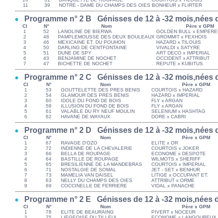
11
39
NOTRE - DAME DU CHAMPS DES OIES
BONHEUR x FLIRTER
Programme n° 2 B Génisses de 12 à -32 mois,nées du
Cl
N°
Nom
Père x GPM
1
52
LANOLINE DE BIERWA
GOLDEN BULL x EMPER
2
48
PAMPLEMOUSSE DES DEUX BOULEAUX
GROMMIT x FEXHOIS
3
46
MEXICAINE ET. DU POUHON
HAZARD x TILOUIS
4
50
DARLING DE CENTFONTAINE
VIVALDI x SATYRE
5
51
DUNE DE SPY
ART DECO x IMPERIAL
6
43
BENJAMINE DE NOCHET
OCCIDENT x ATTRIBUT
7
47
BICHETTE DE NOCHET
REPUTE x KUBITUS
Programme n° 2 C Génisses de 12 à -32 mois,nées du
Cl
N°
Nom
Père x GPM
1
53
GOUTTELETTE DES PRES BENIS
COURTOIS x HAZARD
2
54
GLAMOUR DES PRES BENIS
HAZARD x IMPERIAL
3
60
IDOLE DU FOND DE BOIS
FLY x ARGAN
4
58
ILLUSION DU FOND DE BOIS
FLY x ARGAN
5
61
VALABLE DU RY NEUF MOULIN
SELENIUM x HASHTAG
6
62
HAVANE DE WAYAUX
DORE x CABRI
Programme n° 2 D Génisses de 12 à -32 mois,nées du
Cl
N°
Nom
Père x GPM
1
67
RAVAGE D'OZO
ELITE x OR
2
72
INDIENNE DE LA CHEVALERIE
COURTOIS x JOKER
3
66
BELLA DE ROUPAGE
ECONOME x DESPOTE
4
64
BASTILLE DE ROUPAGE
WILMOTS x SHERIFF
5
65
BRESILIENNE DE LA MANDEBRAS
COURTOIS x IMPERIAL
6
71
NOSTALGIE DE SOMAL
JET - SET x BENHUR
7
73
MAMELIA VAN DAISEL
LITIGE x OCCUPANT ET.
8
63
NELLY DU CHAMPS DES OIES
ATTRIBUT x ORME
9
69
COCCINELLE DE FERRIERE
VIDAL x PANACHE
Programme n° 2 E Génisses de 12 à -32 mois,nées du
Cl
N°
Nom
Père x GPM
1
78
ELITE DE BEAURAING
PIVERT x NOCEUR
2
75
LIEGEOISE DU TILLEUL
ECONOME x LANGOUREUX