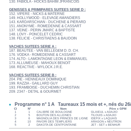
130. FABIOLA - HOCKS BAHIM JFRANCOIS
GENISSES & PRIMIPARES SUITEES SERIE D :
152. VIPERE - NICKS & MATERNE
149. HOLLYWOOD - ELEVAGE AMANDIERS
143. KARDARSCHIAN - DUCHENE & PIERARD
151. ANONYME - ROMEDENNE & CASSART
137. VEINE - PERIN JMARC & BAPTISTE
148. LOVY - PONCELET CEDRIC
138. FELICIE - CHRISTIAENS & BAUDOIN
VACHES SUITEES SERIE A :
187. BEAUTEE - VAN BELLEGEM D. D. CH.
176. VODKA - ROMEDENNE & CASSART
174. ALTO - LAMONTAGNE LEON & EMMANUEL
173. ALLUMEUSE - MAHOUX BENOIT
168. REACTIVE - WYLOCK J.R.E.
VACHES SUITEES SERIE B :
204. PIE - HENNEAUX DOMINIQUE
199. RAZZIA - GAILLARD GUY
193. FRAMBOISE - DUCHEMIN CHRISTIAN
209. 2347 - DETAL & GOURMET
Programme n° 1 A Taureaux 15 mois et +, nés du 26/
Cl
N°
Nom
Père x GPM
1
1
CALIBRE DE BOULOGNE
GLAIEUL x ADAJIO
2
5
BOUTON DES ALLEINES
TILOUIS x ADAJIO
3
6
MAGNOLIA DES PRINCES DE LIGNE
IDEFIX x LAQUAIS
4
10
FAVORI DES TEMPLIERS
ARAGON x NEUTRON
5
2
DAKOTA DE CENTFONTAINE
JET - SET x BENHUR