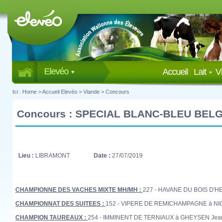
Elevéo
Accueil
Lait
V
Ici :
Home
>
Accueil Elevéo
>
Viande
>
Concours
Concours : SPECIAL BLANC-BLEU BEL
Lieu :
LIBRAMONT
Date :
27/07/2019
CHAMPIONNE DES VACHES MIXTE MH/MH :
227 - HAVANE DU BOIS D'HE
CHAMPIONNAT DES SUITEES :
152 - VIPERE DE REMICHAMPAGNE à NICKS
CHAMPION TAUREAUX :
254 - IMMINENT DE TERNIAUX à GHEYSEN Jean-