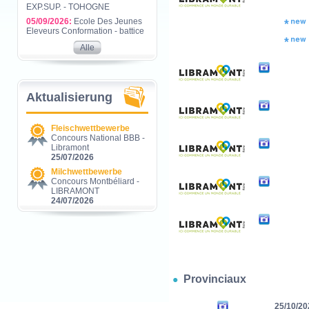
EXP.SUP. - TOHOGNE
05/09/2026:
Ecole Des Jeunes
Eleveurs Conformation - battice
Alle
Aktualisierung
Fleischwettbewerbe
Concours National BBB -
Libramont
25/07/2026
Milchwettbewerbe
Concours Montbéliard -
LIBRAMONT
24/07/2026
Provinciaux
25/10/20