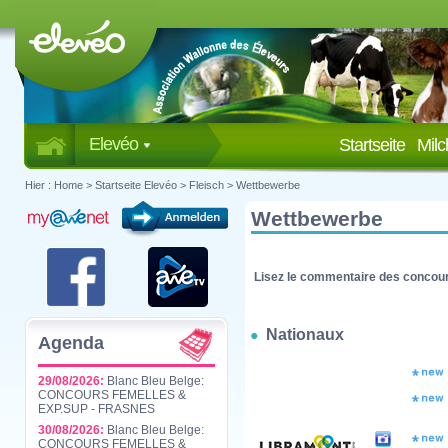
Elevéo
Startseite
Mil
Hier :
Home
>
Startseite Elevéo
>
Fleisch
>
Wettbewerbe
Wettbewerbe
Lisez le commentaire des concour
Nationaux
Agenda
29/08/2026:
Blanc Bleu Belge:
CONCOURS FEMELLES &
EXP.SUP - FRASNES
30/08/2026:
Blanc Bleu Belge:
CONCOURS FEMELLES &