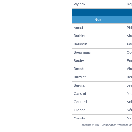
Wylock
Ra
Nom
Annet
Phi
Barbier
Ala
Baudoin
Xav
Boesmans
Qu
Boutry
Em
Brandt
Vin
Bruwier
Ben
Burgraff
Jea
Cassart
Jea
Conrard
Ani
Creppe
Sé
Crevits
Ma
Copyright © AWE Association Wallonne des
Crevits
Rik