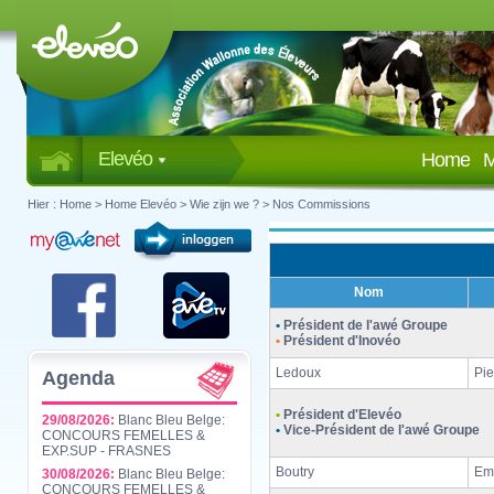
Elevéo
Home
M
Hier :
Home
>
Home Elevéo
>
Wie zijn we ?
>
Nos Commissions
Nom
•
Président de l'awé Groupe
•
Président d'Inovéo
Ledoux
Pie
Agenda
•
Président d'Elevéo
29/08/2026:
Blanc Bleu Belge:
•
Vice-Président de l'awé Groupe
CONCOURS FEMELLES &
EXP.SUP - FRASNES
Boutry
Em
30/08/2026:
Blanc Bleu Belge:
CONCOURS FEMELLES &