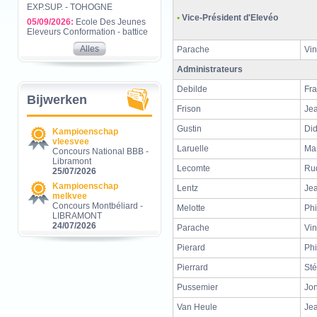
EXP.SUP. - TOHOGNE
•
Vice-Président d'Elevéo
05/09/2026:
Ecole Des Jeunes
Eleveurs Conformation - battice
Alles
Parache
Vin
Administrateurs
Debilde
Fra
Bijwerken
Frison
Je
Gustin
Did
Kampioenschap
vleesvee
Laruelle
Ma
Concours National BBB -
Libramont
Lecomte
Ru
25/07/2026
Kampioenschap
Lentz
Je
melkvee
Concours Montbéliard -
Melotte
Phi
LIBRAMONT
24/07/2026
Parache
Vin
Pierard
Phi
Pierrard
St
Pussemier
Jo
Van Heule
Je