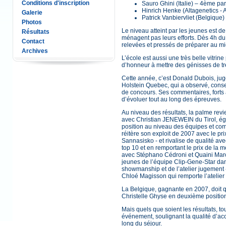
Conditions d'inscription
Sauro Ghini (Italie) – 4ème par
Hinrich Henke (Altagenetics - 
Galerie
Patrick Vanbiervliet (Belgique)
Photos
Le niveau atteint par les jeunes est de
Résultats
ménagent pas leurs efforts. Dès 4h du 
Contact
relevées et pressés de préparer au mi
Archives
L’école est aussi une très belle vitrin
d’honneur à mettre des génisses de tr
Cette année, c’est Donald Dubois, ju
Holstein Quebec, qui a observé, consei
de concours. Ses commentaires, forts 
d’évoluer tout au long des épreuves.
Au niveau des résultats, la palme revi
avec Christian JENEWEIN du Tirol, ég
position au niveau des équipes et com
réitère son exploit de 2007 avec le pr
Sannasisko - et rivalise de qualité av
top 10 et en remportant le prix de la m
avec Stéphano Cédroni et Quaini Marco
jeunes de l’équipe Clip-Gene-Star da
showmanship et de l’atelier jugement 
Chloé Magisson qui remporte l’atelier
La Belgique, gagnante en 2007, doit q
Christelle Ghyse en deuxième position
Mais quels que soient les résultats, tou
événement, soulignant la qualité d’acc
long du séjour.