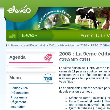
Elevéo
Accueil
Lait
V
Ici :
Home
>
Accueil Elevéo
>
Lait
>
2008 : La 9ème édition de l'EYBS - UN TOUT GR
2008 : La 9ème édit
Agenda
GRAND CRU.
La 9ème édition de l’EYBS vient de f
venus de 11 pays se sont confrontés 
concours. Pour les héberger, une quara
Menu
n’en sont pas à leur première édition
% de filles !
Edition 2026
Les participants étaient encadrés par 
depuis plusieurs années :
Présentation
Programme
Stéphane Tardif (Holstein Que
Erica Rijneveld (Livestock Sh
Règlement
Bruno Toussaint (AWE – gagnan
Inscription
Quim Serrabassa (Triangle Hol