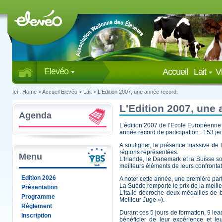
Elevéo
Accueil
Lait
V
Ici :
Home
>
Accueil Elevéo
>
Lait
>
L'Edition 2007, une année record.
L'Edition 2007, une 
Agenda
L’édition 2007 de l’Ecole Européenn
année record de participation : 153 j
A souligner, la présence massive de l
régions représentées.
Menu
L’Irlande, le Danemark et la Suisse s
meilleurs éléments de leurs confronta
Edition 2026
A noter cette année, une première part
La Suède remporte le prix de la meille
Présentation
L’Italie décroche deux médailles de 
Programme
Meilleur Juge »).
Règlement
Durant ces 5 jours de formation, 9 le
Inscription
bénéficier de leur expérience et le