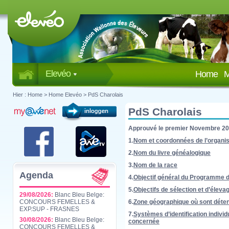
Elevéo
Home
M
Hier :
Home
>
Home Elevéo
>
PdS Charolais
PdS Charolais
Approuvé le premier Novembre 2
1.
Nom et coordonnées de l’organis
2.
Nom du livre généalogique
3.
Nom de la race
Agenda
4.
Objectif général du Programme d
5.
Objectifs de sélection et d’éleva
29/08/2026:
Blanc Bleu Belge:
6.
Zone géographique où sont déten
CONCOURS FEMELLES &
EXP.SUP - FRASNES
7.
Systèmes d’identification indivi
30/08/2026:
Blanc Bleu Belge:
concernée
CONCOURS FEMELLES &