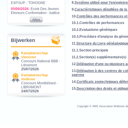
8.
Système utilisé pour l’enregist
EXP.SUP. - TOHOGNE
05/09/2026:
Ecole Des Jeunes
9.
Caractéristiques détaillées de la
Eleveurs Conformation - battice
10.
Contrôles des performances et
Alles
10.1.Contrôles de performances
10.2.Evaluations génétiques
10.3.Procédure d’analyse du géno
Bijwerken
11.
Structure du Livre généalogiqu
11.1.Section principale
Kampioenschap
vleesvee
11.2.Section(s) supplémentaire(s)
Concours National BBB -
12.
Délégation d’une ou plusieurs a
Libramont
25/07/2026
13.
Délégation à des centres de col
sperme
Kampioenschap
melkvee
14.
Certificats zootechniques déliv
Concours Montbéliard -
LIBRAMONT
15.
Description des droits et oblig
24/07/2026
Copyright © AWE Association Wallonne des