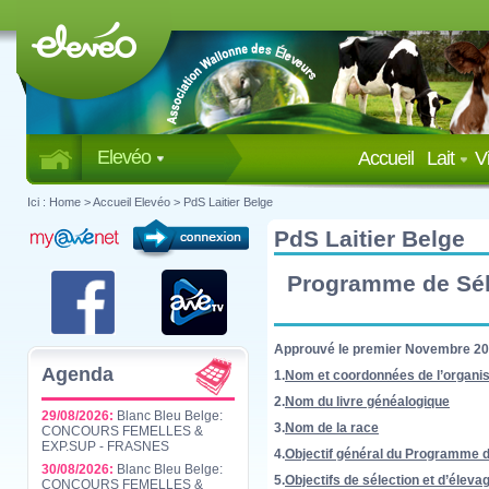
Elevéo
Accueil
Lait
V
Ici :
Home
>
Accueil Elevéo
>
PdS Laitier Belge
PdS Laitier Belge
Programme de Séle
Approuvé le premier Novembre 2
Agenda
1.
Nom et coordonnées de l’organis
2.
Nom du livre généalogique
29/08/2026:
Blanc Bleu Belge:
3.
Nom de la race
CONCOURS FEMELLES &
EXP.SUP - FRASNES
4.
Objectif général du Programme d
30/08/2026:
Blanc Bleu Belge:
5.
Objectifs de sélection et d’éleva
CONCOURS FEMELLES &