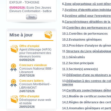
EXP.SUP. - TOHOGNE
6.
Zone géographique où sont déten
05/09/2026:
Ecole Des Jeunes
7.
Système d’identification individ
Eleveurs Conformation - battice
8.
Système utilisé pour l’enregist
Tous
9.
Caractéristiques détaillées de la
10.
Contrôles des performances et
10.1.Contrôles de performances
Mise à jour
10.2.Evaluations génétiques
10.3.Procédure d’analyse du géno
Offre d'emploi
Agent d'élevage (H/F/X)
11.
Structure du Livre généalogiqu
pour l'encadrement des
éleveurs bovins
11.1.Généralités
04/08/2026
11.2.Section principale
Concours viandeux
Concours National BBB -
11.3.Section(s) annexe(s)
Libramont
12.
Délégation d’une ou plusieurs a
25/07/2026
Concours laitiers
13.
Délégation à des centres de col
Concours Montbéliard -
sperme
LIBRAMONT
14.
Certificats zootechniques déliv
24/07/2026
Offre d'emploi
14.1.Modèle de certificat zootechn
Développeur·euse web
14.2.Règles de délivrance des cert
et mobile
28/05/2026
14.3.Anomalies génétiques et parti