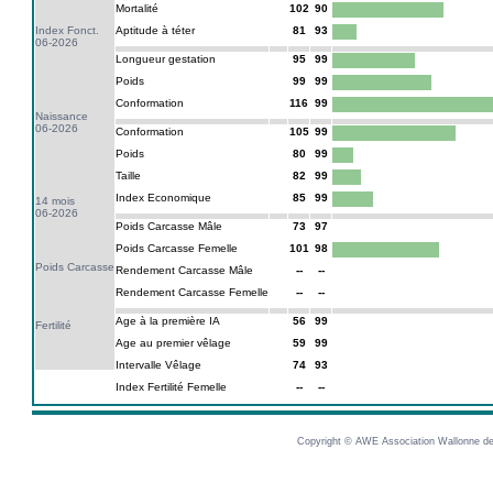
Mortalité
102
90
Index Fonct.
Aptitude à téter
81
93
06-2026
Longueur gestation
95
99
Poids
99
99
Conformation
116
99
Naissance
06-2026
Conformation
105
99
Poids
80
99
Taille
82
99
Index Economique
85
99
14 mois
06-2026
Poids Carcasse Mâle
73
97
Poids Carcasse Femelle
101
98
Poids Carcasse
Rendement Carcasse Mâle
--
--
Rendement Carcasse Femelle
--
--
Age à la première IA
56
99
Fertilité
Age au premier vêlage
59
99
Intervalle Vêlage
74
93
Index Fertilité Femelle
--
--
Copyright © AWE Association Wallonne des