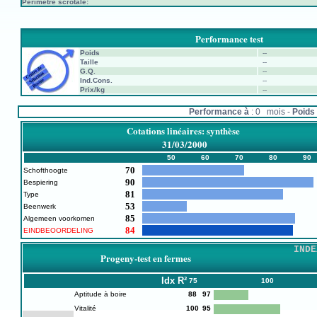
Périmètre scrotale:
Performance test
Poids
--
Taille
--
G.Q.
--
Ind.Cons.
--
Prix/kg
--
Performance à
: 0 mois -
Poids 
Cotations linéaires: synthèse
31/03/2000
50
60
70
80
90
70
Schofthoogte
90
Bespiering
81
Type
53
Beenwerk
85
Algemeen voorkomen
84
EINDBEOORDELING
INDE
Progeny-test en fermes
Idx
R²
75
100
Aptitude à boire
88
97
Vitalité
100
95