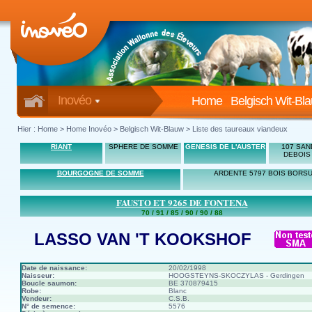
Inovéo
Home
Belgisch Wit-Bl
Hier :
Home
>
Home Inovéo
> Belgisch Wit-Blauw > Liste des taureaux viandeux
RIANT
SPHERE DE SOMME
GENESIS DE L'AUSTER
107 SAN
DEBOIS
BOURGOGNE DE SOMME
ARDENTE 5797 BOIS BORS
FAUSTO ET 9265 DE FONTENA
70 / 91 / 85 / 90 / 90 / 88
LASSO VAN 'T KOOKSHOF
Date de naissance:
20/02/1998
Naisseur:
HOOGSTEYNS-SKOCZYLAS - Gerdingen
Boucle saumon:
BE 370879415
Robe:
Blanc
Vendeur:
C.S.B.
N° de semence:
5576