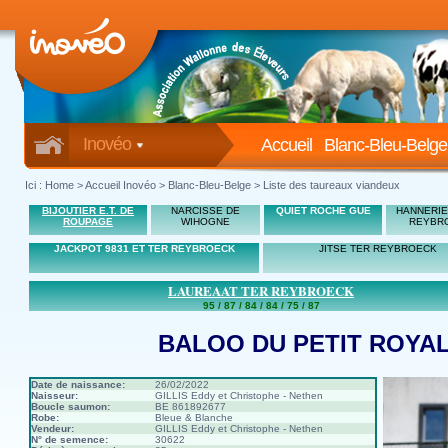
Inovéo
Accueil
Blanc-Bleu-Belge
Ici :
Home
>
Accueil Inovéo
> Blanc-Bleu-Belge > Liste des taureaux viandeux
BIJOUTIER E.T. DE
NARCISSE DE
QUIET ROCHE GUE
HANNERIE
ROUPAGE
WIHOGNE
REYBR
JACKPOT 9831 ET TER REYBROECK
JITSE TER REYBROECK
LAUREAAT TER REYBROECK
95 / 87 / 84 / 84 / 75 / 87
BALOO DU PETIT ROYA
Date de naissance:
26/02/2022
Naisseur:
GILLIS Eddy et Christophe - Nethen
Boucle saumon:
BE 861892677
Robe:
Bleue & Blanche
Vendeur:
GILLIS Eddy et Christophe - Nethen
N° de semence:
30622