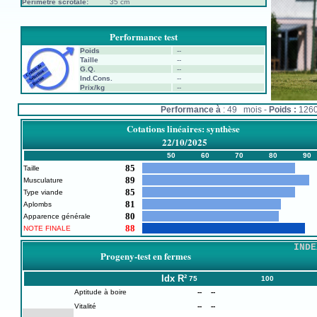
Périmètre scrotale:
35 cm
Performance test
Poids
--
Taille
--
G.Q.
--
Ind.Cons.
--
Prix/kg
--
Performance à
: 49 mois -
Poids :
126
Cotations linéaires: synthèse
22/10/2025
50
60
70
80
90
85
Taille
89
Musculature
85
Type viande
81
Aplombs
80
Apparence générale
88
NOTE FINALE
INDE
Progeny-test en fermes
Idx
R²
75
100
Aptitude à boire
--
--
Vitalité
--
--