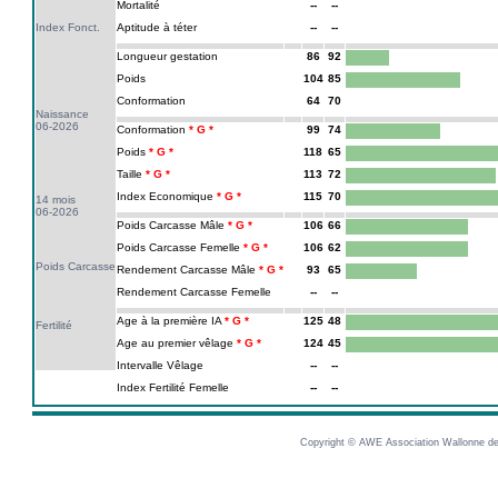
Mortalité
--
--
Index Fonct.
Aptitude à téter
--
--
Longueur gestation
86
92
Poids
104
85
Conformation
64
70
Naissance
06-2026
Conformation
99
74
Poids
118
65
Taille
113
72
Index Economique
115
70
14 mois
06-2026
Poids Carcasse Mâle
106
66
Poids Carcasse Femelle
106
62
Poids Carcasse
Rendement Carcasse Mâle
93
65
Rendement Carcasse Femelle
--
--
Age à la première IA
125
48
Fertilité
Age au premier vêlage
124
45
Intervalle Vêlage
--
--
Index Fertilité Femelle
--
--
Copyright © AWE Association Wallonne des