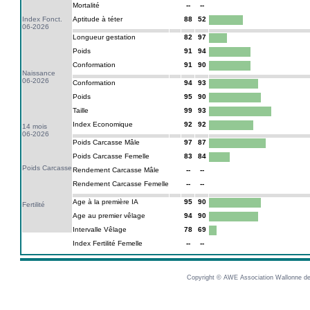
Mortalité
--
--
Index Fonct.
Aptitude à téter
88
52
06-2026
Longueur gestation
82
97
Poids
91
94
Conformation
91
90
Naissance
06-2026
Conformation
94
93
Poids
95
90
Taille
99
93
Index Economique
92
92
14 mois
06-2026
Poids Carcasse Mâle
97
87
Poids Carcasse Femelle
83
84
Poids Carcasse
Rendement Carcasse Mâle
--
--
Rendement Carcasse Femelle
--
--
Age à la première IA
95
90
Fertilité
Age au premier vêlage
94
90
Intervalle Vêlage
78
69
Index Fertilité Femelle
--
--
Copyright © AWE Association Wallonne des