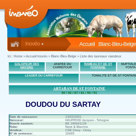
Inovéo
Accueil
Blanc-Bleu-Belge
Ici :
Home
>
Accueil Inovéo
> Blanc-Bleu-Belge > Liste des taureaux viandeux
GALOPEUR DES
JASPEE DU
RAMEAU ET DE ST
NUPTIALE
HAYONS
CARREFOUR
FONTAINE
FONTA
LEADER DU CARREFOUR
TONALITE ET DE ST FONTAI
ARTABAN DE ST FONTAINE
90 / 92 / 87 / 81 / 90 / 91
DOUDOU DU SARTAY
Date de naissance:
13/02/2001
Naisseur:
HAUFROID Jacques - Tohogne
Boucle saumon:
BE 186641126
Robe:
Noire & Blanche
Vendeur:
CSB Ciney - Ciney
N° de semence:
10465