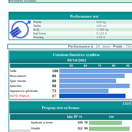
Périmètre scrotale:
Performance test
Poids
614 kg
Taille
126 cm
G.Q.
1.796 kg
Ind.Cons.
5.122 €
Prix/kg
2.65 €
Performance à
: 20 mois -
Poids :
75
Cotations linéaires: synthèse
09/10/2002
50
60
70
80
90
100
Taille
86
Musculature
80
Type viande
90
Aplombs
75
Apparence générale
87
NOTE FINALE
INDE
Progeny-test en fermes
Idx
R²
75
100
Aptitude à boire
105
70
Vitalité
112
59