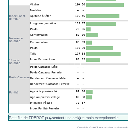
Vitalité
110
50
Mortalité
--
--
Index Fonct.
Aptitude à téter
106
56
06-2026
Longueur gestation
103
97
Poids
79
95
Conformation
86
90
Naissance
06-2026
Conformation
80
93
Poids
100
90
Taille
107
93
Index Economique
88
92
14 mois
06-2026
Poids Carcasse Mâle
--
--
Poids Carcasse Femelle
--
--
Poids Carcasse
Rendement Carcasse Mâle
--
--
Rendement Carcasse Femelle
--
--
Age à la première IA
81
88
Fertilité
Age au premier vêlage
80
88
Intervalle Vêlage
72
57
Index Fertilité Femelle
--
--
Petit-fils de FREROT pr�sentant une arri�re main exceptionnelle.
Copyright © AWE Association Wallonne des