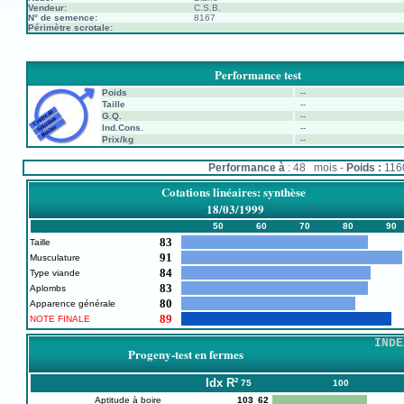
Vendeur:
C.S.B.
N° de semence:
8167
Périmètre scrotale:
Performance test
Poids
--
Taille
--
G.Q.
--
Ind.Cons.
--
Prix/kg
--
Performance à
: 48 mois -
Poids :
11
Cotations linéaires: synthèse
18/03/1999
50
60
70
80
90
83
Taille
91
Musculature
84
Type viande
83
Aplombs
80
Apparence générale
89
NOTE FINALE
INDE
Progeny-test en fermes
Idx
R²
75
100
Aptitude à boire
103
62