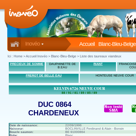
Inovéo
Accueil
Blanc-Bleu-Belge
Ici :
Home
>
Accueil Inovéo
> Blanc-Bleu-Belge > Liste des taureaux viandeux
PRECIEUX DE SOMME
DAUPHINETTE DE
RIANT
FRANCOIS
B.EAU
COU
FREROT DE BELLE EAU
HONTEUSE NEUVE COUR
KELVIN 6726 NEUVE COUR
88 / 91 / 81 / 89 / 85 / 89
DUC 0864
CHARDENEUX
Date de naissance:
22/09/1996
Naisseur:
BOCLINVILLE Ferdinand & Alain - Bonsin
Boucle saumon:
BE 91000864
Robe:
Blanc