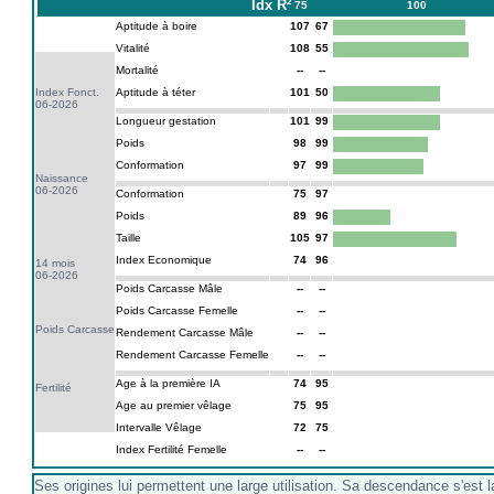
Idx
R²
75
100
Aptitude à boire
107
67
Vitalité
108
55
Mortalité
--
--
Index Fonct.
Aptitude à téter
101
50
06-2026
Longueur gestation
101
99
Poids
98
99
Conformation
97
99
Naissance
06-2026
Conformation
75
97
Poids
89
96
Taille
105
97
Index Economique
74
96
14 mois
06-2026
Poids Carcasse Mâle
--
--
Poids Carcasse Femelle
--
--
Poids Carcasse
Rendement Carcasse Mâle
--
--
Rendement Carcasse Femelle
--
--
Age à la première IA
74
95
Fertilité
Age au premier vêlage
75
95
Intervalle Vêlage
72
75
Index Fertilité Femelle
--
--
Ses origines lui permettent une large utilisation. Sa descendance s'e