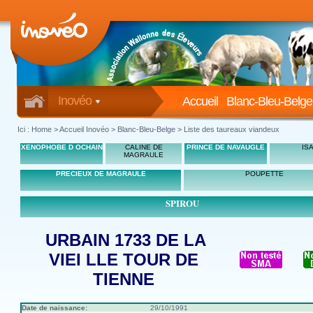
Inovéo
Accueil
Blanc-Bleu-Belge
Ici :
Home
>
Accueil Inovéo
> Blanc-Bleu-Belge > Liste des taureaux viandeux
XENOPHOBE D OCHAIN
CALINE DE
PRINCE DE NAVAUGLE
IS
MAGRAULE
PRECIEUX DE MAGRAULE
POUPETTE
SPIROU
URBAIN 1733 DE LA
VIEI LLE TOUR DE
TIENNE
Date de naissance:
29/10/1991