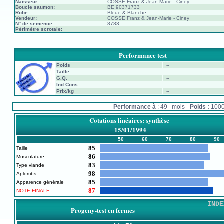
Naisseur:
COSSE Franz & Jean-Marie - Ciney
Boucle saumon:
BE 90371733
Robe:
Bleue & Blanche
Vendeur:
COSSE Franz & Jean-Marie - Ciney
N° de semence:
8783
Périmètre scrotale:
Performance test
Poids
--
Taille
--
G.Q.
--
Ind.Cons.
--
Prix/kg
--
Performance à
: 49 mois -
Poids :
100
Cotations linéaires: synthèse
15/01/1994
50
60
70
80
90
85
Taille
86
Musculature
83
Type viande
98
Aplombs
85
Apparence générale
87
NOTE FINALE
INDE
Progeny-test en fermes