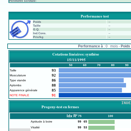
Périmètre scrotale:
Performance test
Poids
--
Taille
--
G.Q.
--
Ind.Cons.
--
Prix/kg
--
Performance à
: 0 mois -
Poids 
Cotations linéaires: synthèse
15/11/1995
50
60
70
80
90
93
Taille
92
Musculature
86
Type viande
88
Aplombs
85
Apparence générale
91
NOTE FINALE
INDE
Progeny-test en fermes
Idx
R²
75
100
Aptitude à boire
99
65
Vitalité
99
53