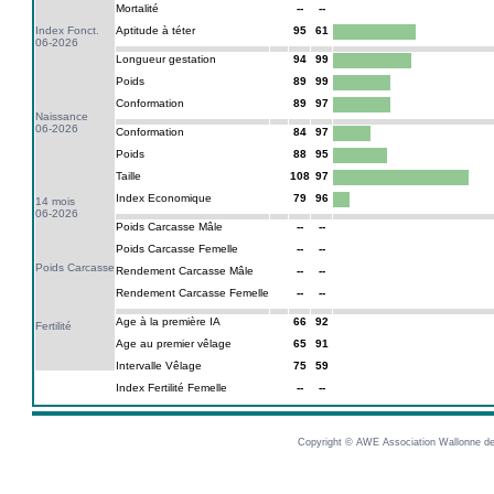
Mortalité
--
--
Index Fonct.
Aptitude à téter
95
61
06-2026
Longueur gestation
94
99
Poids
89
99
Conformation
89
97
Naissance
06-2026
Conformation
84
97
Poids
88
95
Taille
108
97
Index Economique
79
96
14 mois
06-2026
Poids Carcasse Mâle
--
--
Poids Carcasse Femelle
--
--
Poids Carcasse
Rendement Carcasse Mâle
--
--
Rendement Carcasse Femelle
--
--
Age à la première IA
66
92
Fertilité
Age au premier vêlage
65
91
Intervalle Vêlage
75
59
Index Fertilité Femelle
--
--
Copyright © AWE Association Wallonne des