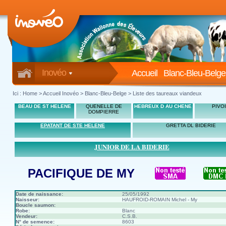
Inovéo
Accueil
Blanc-Bleu-Belge
Ici :
Home
>
Accueil Inovéo
> Blanc-Bleu-Belge > Liste des taureaux viandeux
BEAU DE ST HELENE
QUENELLE DE
HEBREUX D AU CHENE
PIVO
DOMPIERRE
EPATANT DE STE HELENE
GRETTA DL BIDERIE
JUNIOR DE LA BIDERIE
PACIFIQUE DE MY
Date de naissance:
25/05/1992
Naisseur:
HAUFROID-ROMAIN Michel - My
Boucle saumon:
Robe:
Blanc
Vendeur:
C.S.B.
N° de semence:
8603