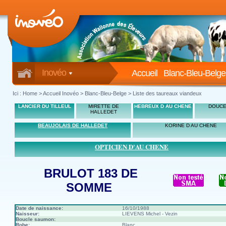
Inovéo
Accueil
Blanc-Bleu-Belge
Ici :
Home
>
Accueil Inovéo
> Blanc-Bleu-Belge > Liste des taureaux viandeux
LANCIER DU TILLEUL
MIRETTE DE
HEBREUX D AU CHENE
DOUCE
HALLEDET
BEAUJOLAIS DE HALLEDET
KORINE D AU CHENE
OPTICIEN D'AU CHENE
BRULOT 183 DE
SOMME
Date de naissance:
16/10/1988
Naisseur:
LIEVENS Michel - Vezin
Boucle saumon:
Robe:
Blanc