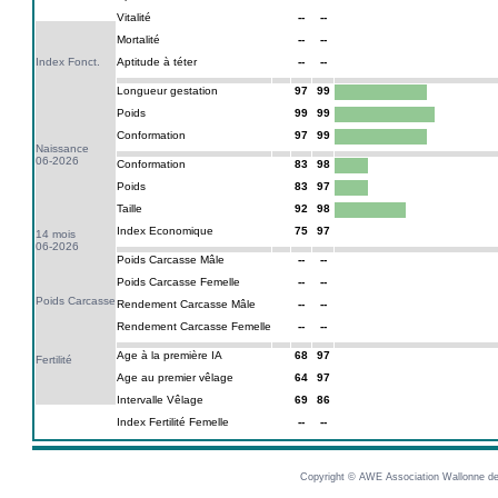
Vitalité
--
--
Mortalité
--
--
Index Fonct.
Aptitude à téter
--
--
Longueur gestation
97
99
Poids
99
99
Conformation
97
99
Naissance
06-2026
Conformation
83
98
Poids
83
97
Taille
92
98
Index Economique
75
97
14 mois
06-2026
Poids Carcasse Mâle
--
--
Poids Carcasse Femelle
--
--
Poids Carcasse
Rendement Carcasse Mâle
--
--
Rendement Carcasse Femelle
--
--
Age à la première IA
68
97
Fertilité
Age au premier vêlage
64
97
Intervalle Vêlage
69
86
Index Fertilité Femelle
--
--
Copyright © AWE Association Wallonne des