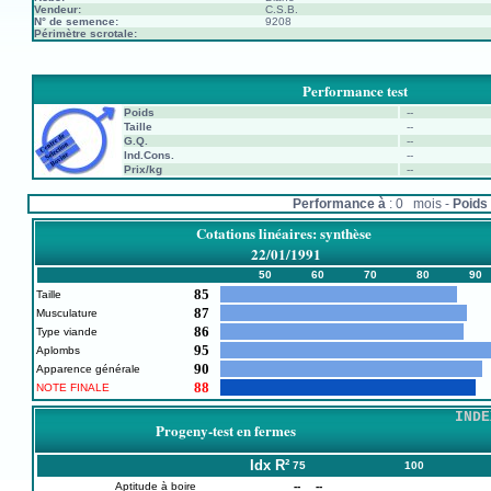
Vendeur:
C.S.B.
N° de semence:
9208
Périmètre scrotale:
Performance test
Poids
--
Taille
--
G.Q.
--
Ind.Cons.
--
Prix/kg
--
Performance à
: 0 mois -
Poids 
Cotations linéaires: synthèse
22/01/1991
50
60
70
80
90
85
Taille
87
Musculature
86
Type viande
95
Aplombs
90
Apparence générale
88
NOTE FINALE
INDE
Progeny-test en fermes
Idx
R²
75
100
Aptitude à boire
--
--