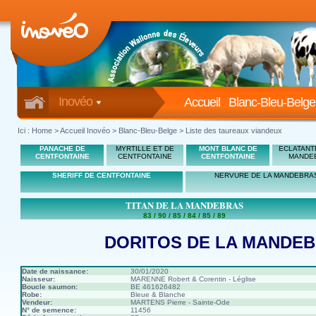
Inovéo
Accueil
Blanc-Bleu-Belge
Ici :
Home
>
Accueil Inovéo
> Blanc-Bleu-Belge > Liste des taureaux viandeux
PANACHE DE
MYRTILLE ET DE
MONT BLANC DE
ECLATANT
CENTFONTAINE
CENTFONTAINE
CENTFONTAINE
MANDE
SHERIFF DE CENTFONTAINE
NERVURE DE LA MANDEBRA
TITAN DE LA MANDEBRAS
83 / 90 / 85 / 84 / 85 / 89
DORITOS DE LA MANDE
Date de naissance:
30/01/2020
Naisseur:
MARENNE Robert & Corentin - Léglise
Boucle saumon:
BE 461626482
Robe:
Bleue & Blanche
Vendeur:
MARTENS Pierre - Sainte-Ode
N° de semence:
11456