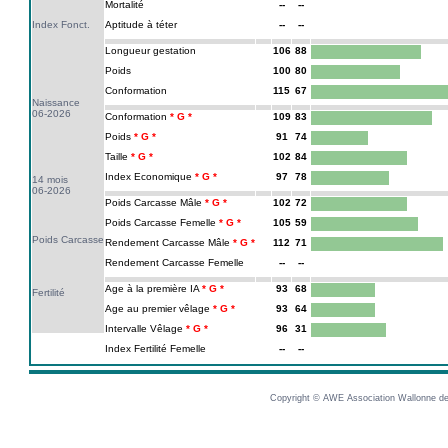
Mortalité
--
--
Index Fonct.
Aptitude à téter
--
--
Longueur gestation
106
88
Poids
100
80
Conformation
115
67
Naissance
06-2026
Conformation
109
83
Poids
91
74
Taille
102
84
Index Economique
97
78
14 mois
06-2026
Poids Carcasse Mâle
102
72
Poids Carcasse Femelle
105
59
Poids Carcasse
Rendement Carcasse Mâle
112
71
Rendement Carcasse Femelle
--
--
Age à la première IA
93
68
Fertilité
Age au premier vêlage
93
64
Intervalle Vêlage
96
31
Index Fertilité Femelle
--
--
Copyright © AWE Association Wallonne des