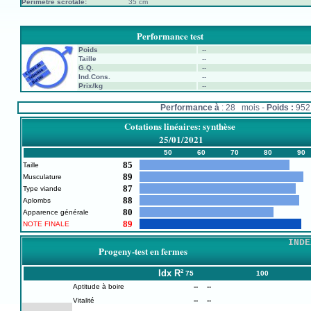
Périmètre scrotale:
35 cm
Performance test
Poids
--
Taille
--
G.Q.
--
Ind.Cons.
--
Prix/kg
--
Performance à
: 28 mois -
Poids :
95
Cotations linéaires: synthèse
25/01/2021
50
60
70
80
90
85
Taille
89
Musculature
87
Type viande
88
Aplombs
80
Apparence générale
89
NOTE FINALE
INDE
Progeny-test en fermes
Idx
R²
75
100
Aptitude à boire
--
--
Vitalité
--
--