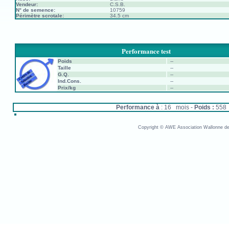
Vendeur:
C.S.B.
N° de semence:
10759
Périmètre scrotale:
34.5 cm
Performance test
Poids
--
Taille
--
G.Q.
--
Ind.Cons.
--
Prix/kg
--
Performance à
: 16 mois -
Poids :
558
Copyright © AWE Association Wallonne des