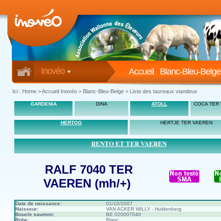
Inovéo
Accueil
Blanc-Bleu-Belge
Ici :
Home
>
Accueil Inovéo
> Blanc-Bleu-Belge > Liste des taureaux viandeux
GARDENIA
DINA
ATOLL
COCA TER
HERTOG
HERTJE TER VAEREN
RENTO ET TER VAEREN
RALF 7040 TER
VAEREN (mh/+)
Date de naissance:
01/10/2007
Naisseur:
VAN ACKER WILLY - Huldenberg
Boucle saumon:
BE 020007040
Robe:
Blanc