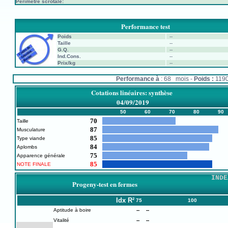
Périmètre scrotale:
Performance test
Poids
--
Taille
--
G.Q.
--
Ind.Cons.
--
Prix/kg
--
Performance à
: 68 mois -
Poids :
119
Cotations linéaires: synthèse
04/09/2019
50
60
70
80
90
70
Taille
87
Musculature
85
Type viande
84
Aplombs
75
Apparence générale
85
NOTE FINALE
INDE
Progeny-test en fermes
Idx
R²
75
100
Aptitude à boire
--
--
Vitalité
--
--