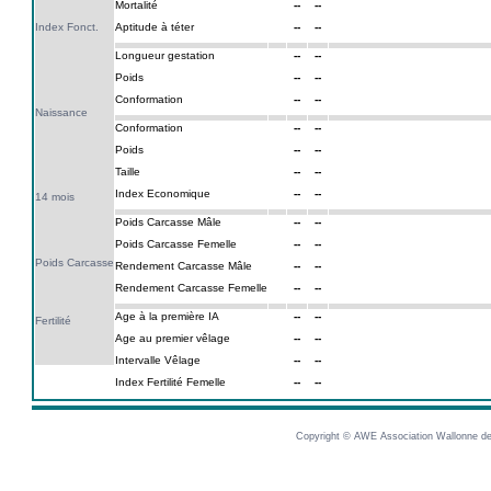
Mortalité
--
--
Index Fonct.
Aptitude à téter
--
--
Longueur gestation
--
--
Poids
--
--
Conformation
--
--
Naissance
Conformation
--
--
Poids
--
--
Taille
--
--
Index Economique
--
--
14 mois
Poids Carcasse Mâle
--
--
Poids Carcasse Femelle
--
--
Poids Carcasse
Rendement Carcasse Mâle
--
--
Rendement Carcasse Femelle
--
--
Age à la première IA
--
--
Fertilité
Age au premier vêlage
--
--
Intervalle Vêlage
--
--
Index Fertilité Femelle
--
--
Copyright © AWE Association Wallonne des