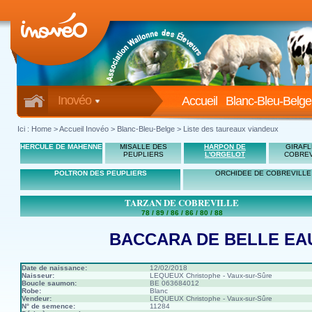
Inovéo
Accueil
Blanc-Bleu-Belge
Ici :
Home
>
Accueil Inovéo
> Blanc-Bleu-Belge > Liste des taureaux viandeux
HERCULE DE MAHENNE
MISALLE DES
HARPON DE
GIRAFL
PEUPLIERS
L'ORGELOT
COBREV
POLTRON DES PEUPLIERS
ORCHIDEE DE COBREVILLE
TARZAN DE COBREVILLE
78 / 89 / 86 / 86 / 80 / 88
BACCARA DE BELLE EA
Date de naissance:
12/02/2018
Naisseur:
LEQUEUX Christophe - Vaux-sur-Sûre
Boucle saumon:
BE 063684012
Robe:
Blanc
Vendeur:
LEQUEUX Christophe - Vaux-sur-Sûre
N° de semence:
11284