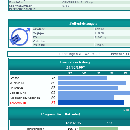
Verkäufer:
CENTRE I.A. T - Ciney
Spermanummer:
8762
Périmètre scrotale:
Bullenleistungen
Gewicht
465 kg
118 cm
Gr��e
TG
1.207 kg
Verb. Ind.
--
Preis kg.
2.58 €
Leistungen zu
: 43 Monaten -
Gewicht :
90
Linearbeurteilung
24/02/1997
50
60
70
80
90
75
Grösse
89
Muskulatur
83
Fleischtyp
92
Beinstellung
80
Allgemeines Aussehen
87
ENDQUOTE
IND
Progeny Test (Betriebe)
Idx
R²
75
100
Trinkfähigkeit
106
97