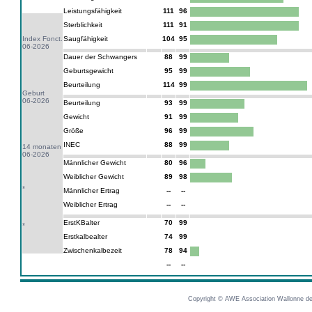
Leistungsfähigkeit
111
96
Sterblichkeit
111
91
Index Fonct.
Saugfähigkeit
104
95
06-2026
Dauer der Schwangers
88
99
Geburtsgewicht
95
99
Beurteilung
114
99
Geburt
06-2026
Beurteilung
93
99
Gewicht
91
99
Größe
96
99
INEC
88
99
14 monaten
06-2026
Männlicher Gewicht
80
96
Weiblicher Gewicht
89
98
*
Männlicher Ertrag
--
--
Weiblicher Ertrag
--
--
ErstKBalter
70
99
*
Erstkalbealter
74
99
Zwischenkalbezeit
78
94
--
--
Copyright © AWE Association Wallonne des