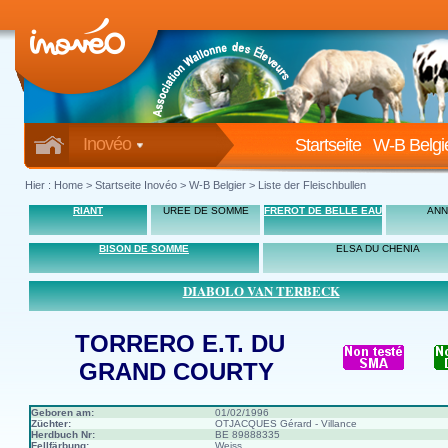
Inovéo
Startseite
W-B Belgi
Hier :
Home
>
Startseite Inovéo
> W-B Belgier > Liste der Fleischbullen
RIANT
UREE DE SOMME
FREROT DE BELLE EAU
ANN
BISON DE SOMME
ELSA DU CHENIA
DIABOLO VAN TERBECK
TORRERO E.T. DU
GRAND COURTY
Geboren am:
01/02/1996
Züchter:
OTJACQUES Gérard - Villance
Herdbuch Nr:
BE 89888335
Fellfärbung:
Weiss