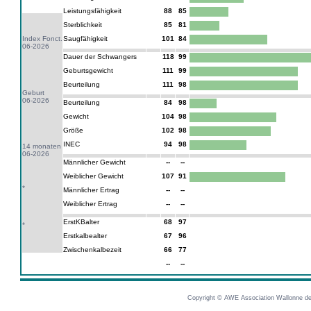
Leistungsfähigkeit
88
85
Sterblichkeit
85
81
Index Fonct.
Saugfähigkeit
101
84
06-2026
Dauer der Schwangers
118
99
Geburtsgewicht
111
99
Beurteilung
111
98
Geburt
06-2026
Beurteilung
84
98
Gewicht
104
98
Größe
102
98
INEC
94
98
14 monaten
06-2026
Männlicher Gewicht
--
--
Weiblicher Gewicht
107
91
*
Männlicher Ertrag
--
--
Weiblicher Ertrag
--
--
ErstKBalter
68
97
*
Erstkalbealter
67
96
Zwischenkalbezeit
66
77
--
--
Copyright © AWE Association Wallonne des