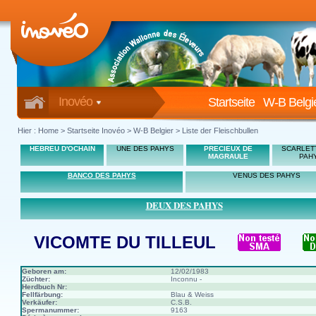
Inovéo
Startseite
W-B Belgi
Hier :
Home
>
Startseite Inovéo
> W-B Belgier > Liste der Fleischbullen
HEBREU D'OCHAIN
UNE DES PAHYS
PRECIEUX DE
SCARLET
MAGRAULE
PAH
BANCO DES PAHYS
VENUS DES PAHYS
DEUX DES PAHYS
VICOMTE DU TILLEUL
Geboren am:
12/02/1983
Züchter:
Inconnu -
Herdbuch Nr:
Fellfärbung:
Blau & Weiss
Verkäufer:
C.S.B.
Spermanummer:
9163