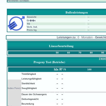
Périmètre scrotale:
Bullenleistungen
Gewicht
--
--
Gr��e
TG
--
Verb. Ind.
--
Preis kg.
--
Leistungen zu
: 0 Monaten -
Gewicht
Linearbeurteilung
50
60
70
80
90
IND
Progeny Test (Betriebe)
Idx
R²
75
100
Trinkfähigkeit
--
--
Leistungsfähigkeit
--
--
Sterblichkeit
--
--
Index Fonct.
Saugfähigkeit
--
--
Dauer der Schwangers
--
--
Geburtsgewicht
--
--
Beurteilung
--
--