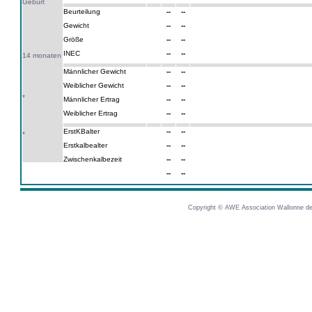
Geburt
Beurteilung
--
--
Gewicht
--
--
Größe
--
--
INEC
--
--
14 monaten
Männlicher Gewicht
--
--
Weiblicher Gewicht
--
--
*
Männlicher Ertrag
--
--
Weiblicher Ertrag
--
--
ErstKBalter
--
--
*
Erstkalbealter
--
--
Zwischenkalbezeit
--
--
--
--
Copyright © AWE Association Wallonne des