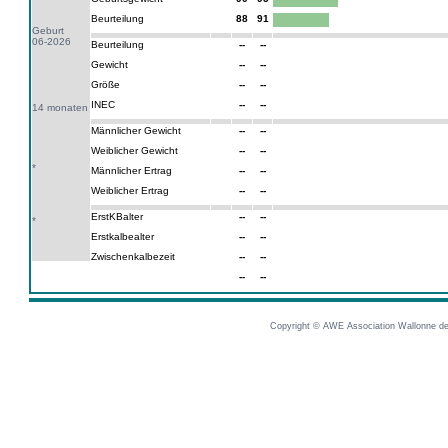
Beurteilung
88
91
Geburt
06-2026
Beurteilung
--
--
Gewicht
--
--
Größe
--
--
INEC
--
--
14 monaten
Männlicher Gewicht
--
--
Weiblicher Gewicht
--
--
*
Männlicher Ertrag
--
--
Weiblicher Ertrag
--
--
ErstKBalter
--
--
*
Erstkalbealter
--
--
Zwischenkalbezeit
--
--
--
--
Copyright © AWE Association Wallonne des