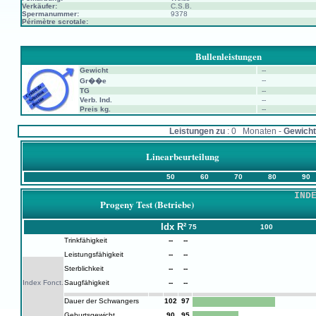
Verkäufer:
C.S.B.
Spermanummer:
9378
Périmètre scrotale:
Bullenleistungen
Gewicht
--
--
Gr��e
TG
--
Verb. Ind.
--
Preis kg.
--
Leistungen zu
: 0 Monaten -
Gewicht
Linearbeurteilung
50
60
70
80
90
IND
Progeny Test (Betriebe)
Idx
R²
75
100
Trinkfähigkeit
--
--
Leistungsfähigkeit
--
--
Sterblichkeit
--
--
Index Fonct.
Saugfähigkeit
--
--
Dauer der Schwangers
102
97
Geburtsgewicht
90
95