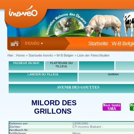
Inovéo
Startseite
W-B Belgi
Hier :
Home
>
Startseite Inovéo
> W-B Belgier > Liste der Fleischbullen
FACHEUX DU BUC
FLATTEUSE DU
TILLEUL
LANCIER DU TILLEUL
SARAH
AVENIR DES GOUTTES
MILORD DES
GRILLONS
Geboren am:
13/06/1981
Züchter:
CTI inconnu Brabant -
Herdbuch Nr:
Fellfärbung:
Weiss