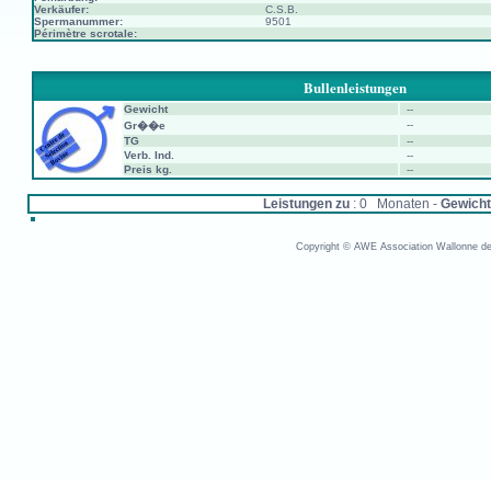
Verkäufer:
C.S.B.
Spermanummer:
9501
Périmètre scrotale:
Bullenleistungen
Gewicht
--
--
Gr��e
TG
--
Verb. Ind.
--
Preis kg.
--
Leistungen zu
: 0 Monaten -
Gewicht
Copyright © AWE Association Wallonne des