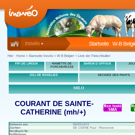
Inovéo
Startseite
W-B Belgi
Hier :
Home
>
Startseite Inovéo
> W-B Belgier > Liste der Fleischbullen
FIFI DE LIROUX
RAMETTE DE
BARON D OFFOUX
JOL
PORCHERESSE
JOLI DE ROSELIES
DECIDEE DES PAHYS
MILO
COURANT DE SAINTE-
CATHERINE (mh/+)
Geboren am:
08/05/1972
Züchter:
DE COENE Paul - Plancenoit
Herdbuch Nr:
Fellfärbung: