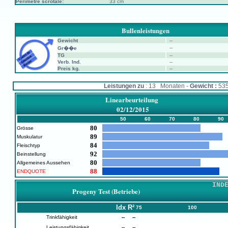
Périmètre scrotale:
33 cm
Bullenleistungen
Gewicht
--
--
Gr��e
TG
--
Verb. Ind.
--
Preis kg.
--
Leistungen zu
: 13 Monaten -
Gewicht :
53
Linearbeurteilung
02/12/2015
50
60
70
80
90
80
Grösse
89
Muskulatur
84
Fleischtyp
92
Beinstellung
80
Allgemeines Aussehen
88
ENDQUOTE
IND
Progeny Test (Betriebe)
Idx
R²
75
100
Trinkfähigkeit
--
--
Leistungsfähigkeit
--
--