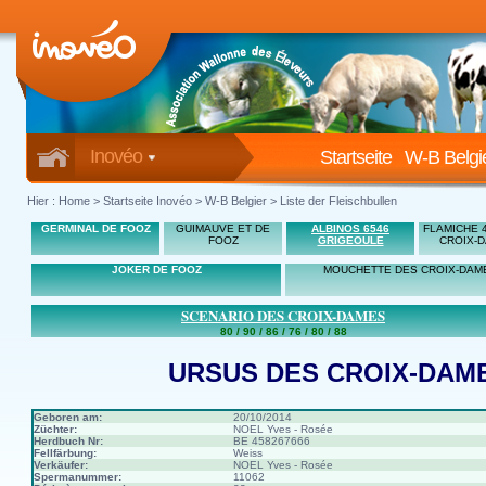
Inovéo
Startseite
W-B Belgi
Hier :
Home
>
Startseite Inovéo
> W-B Belgier > Liste der Fleischbullen
GERMINAL DE FOOZ
GUIMAUVE ET DE
ALBINOS 6546
FLAMICHE 
FOOZ
GRIGEOULE
CROIX-
JOKER DE FOOZ
MOUCHETTE DES CROIX-DAM
SCENARIO DES CROIX-DAMES
80 / 90 / 86 / 76 / 80 / 88
URSUS DES CROIX-DAM
Geboren am:
20/10/2014
Züchter:
NOEL Yves - Rosée
Herdbuch Nr:
BE 458267666
Fellfärbung:
Weiss
Verkäufer:
NOEL Yves - Rosée
Spermanummer:
11062