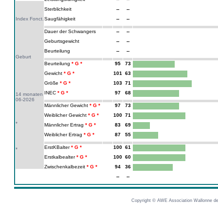
Sterblichkeit
--
--
Index Fonct.
Saugfähigkeit
--
--
Dauer der Schwangers
--
--
Geburtsgewicht
--
--
Beurteilung
--
--
Geburt
Beurteilung
95
73
Gewicht
101
63
Größe
103
71
INEC
97
68
14 monaten
06-2026
Männlicher Gewicht
97
73
Weiblicher Gewicht
100
71
*
Männlicher Ertrag
83
69
Weiblicher Ertrag
87
55
ErstKBalter
100
61
*
Erstkalbealter
100
60
Zwischenkalbezeit
94
36
--
--
Copyright © AWE Association Wallonne des