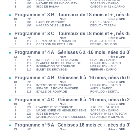
1
105
HANNETON DU DONJON
OCTOPUS x NEVADA
2
103
HAZARD DU GRAND COURTY
SOPRANO x DARKO
3
106
5859 DE HALMA
CABOTIN 8472 x DARKO
Programme n° 3 B Taureaux de 18 mois et + , nés du
Cl
N°
Nom
Père x GPM
1
108
HARDI DE WICOURT
OASIS x SABLE
2
107
HAGARD DE BELLE EAU
DEDUIT x TARZAN
Programme n° 3 C Taureaux de 18 mois et + , nés du
Cl
N°
Nom
Père x GPM
1
112
GERANIUM DE RENUAMONT
BEAU x ATTRIBUT
2
111
GERADON DU PETIT JUJU
DESIRE x TOUBON
Programme n° 4 A Génisses 6 à -16 mois, nées du 07
Cl
N°
Nom
Père x GPM
1
116
IMPECCABLE DE RENUAMONT
DRAGON x DARKO
2
114
BLANCHE NEIGE DU BROVEGE
HERAKLION x DARKO
3
115
INSPIRATION DE ROUPAGE
HERAKLION x FLY
4
117
BLUEY DU BROVEGE
FERRARI x DARKO
Programme n° 4 B Génisses 6 à -16 mois, nées du 02
Cl
N°
Nom
Père x GPM
1
119
INTENTION DE ROUPAGE
HERAKLION x DARKO
2
120
IKEA DE LA RONDE FAUCHEE
AVICII x DARKO
3
118
IDYLLE DE ROUPAGE
RONALDO x DIGITAL
Programme n° 4 C Génisses 6 à -16 mois, nées du 25
Cl
N°
Nom
Père x GPM
1
122
HYACINTHE DE ROUPAGE
JUPILER x DAUPHIN
2
124
MAGIE NOIRE VD HEMELRIJKSEHEI
SOPRANO x DARKO
3
123
5353 DE HALMA
CABOTIN 8472 x TOSCAN
4
121
MATHILDA DU HAUT D'ARQUENNES
HERAKLION x WILMOTS
Programme n° 5 A Génisses 16 mois et +, nées du 03
Cl
N°
Nom
Père x GPM