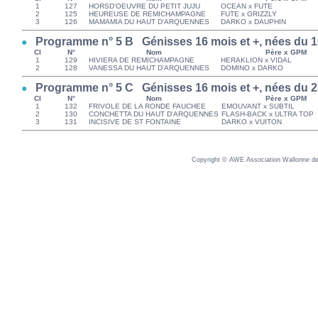
1
127
HORSD'OEUVRE DU PETIT JUJU
OCEAN x FUTE
2
125
HEUREUSE DE REMICHAMPAGNE
FUTE x GRIZZLY
3
126
MAMAMIA DU HAUT D'ARQUENNES
DARKO x DAUPHIN
Programme n° 5 B Génisses 16 mois et +, nées du 16
Cl
N°
Nom
Père x GPM
1
129
HIVIERA DE REMICHAMPAGNE
HERAKLION x VIDAL
2
128
VANESSA DU HAUT D'ARQUENNES
DOMINO x DARKO
Programme n° 5 C Génisses 16 mois et +, nées du 25
Cl
N°
Nom
Père x GPM
1
132
FRIVOLE DE LA RONDE FAUCHEE
EMOUVANT x SUBTIL
2
130
CONCHETTA DU HAUT D'ARQUENNES
FLASH-BACK x ULTRA TOP
3
131
INCISIVE DE ST FONTAINE
DARKO x VUITON
Copyright © AWE Association Wallonne des