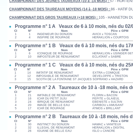
CHAMPIONNAT DES JEUNES TAUREAUX (10 à -14 MOIS) :
57 - HORTENS
CHAMPIONNAT DES TAUREAUX MOYENS (14 à -18 MOIS) :
86 - HATIF D
CHAMPIONNAT DES GROS TAUREAUX (+18 MOIS) :
105 - HANNETON DU 
Programme n° 1 A Veaux de 6 à 10 mois, nés du 02/0
Cl
N°
Nom
Père x GPM
1
1
INGENIEUR DU DONJON
AVICII x TOSCAN
2
4
INSPIRE DE ROUPAGE
HERAKLION x COURTOIS
Programme n° 1 B Veaux de 6 à 10 mois, nés du 17/0
Cl
N°
Nom
Père x GPM
1
6
ICONIQUE DE ROUPAGE
HERAKLION x USINGER 08
2
10
IMPOSTEUR DE RENUAMONT
ECLATANT x SABRE
Programme n° 1 C Veaux de 6 à 10 mois, nés du 25/0
Cl
N°
Nom
Père x GPM
1
14
IMITATIF DE RENUAMONT
EXTRA x COMIQUE
2
12
IMPOSABLE DE RENUAMONT
DEVELOPPE x TRISTON
3
15
SCOTH DE LA FONTAINE ST JACQUES
SOPRANO x HAZARD
Programme n° 2 A Taureaux de 10 à -18 mois, nés du
Cl
N°
Nom
Père x GPM
1
21
IMITABLE DE RENUAMONT
FLORIN x BACON
2
16
ICAR DU PETIT JUJU
PEPITE x GLAIEUL
3
24
IBRIQUE DE RENUAMONT
EBENISTE x SULTAN
4
20
IMAGE DE BELLE EAU
CARIBOU x AMUSANT
5
17
ICAR DE ROUPAGE
ATMOS x BRILLANT
Programme n° 2 B Taureaux de 10 à -18 mois, nés du
Cl
N°
Nom
Père x GPM
1
30
INSTINCT DU DONJON
HAMAC x VANITEUX
2
32
ILLEGAL DE RENUAMONT
HERAKLION x DIGITAL
3
26
IGUANE DE BELLE EAU
ISLO x CANCRE