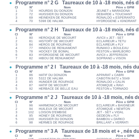
Programme n° 2 G Taureaux de 10 à -18 mois, nés du
Cl
N°
Nom
Père x GPM
1
74
HOURDIS DU DONJON
JEUNET x MARADONA
2
72
HUISSIER DU DONJON
DEBARDE x TOUCHANT
3
69
HEINEKEN DE ROUPAGE
RONALDO x ESPERANTO
4
70
5398 DE HALMA
HYDROGENE x IGNORANT
Programme n° 2 H Taureaux de 10 à -18 mois, nés du
Cl
N°
Nom
Père x GPM
1
80
HEROIQUE DE WICOURT
AVICII x JET - SET
2
81
HISTORY DE WICOURT
ECLAIREUR x TETU
3
84
HEROS DE ROUPAGE
ECLAIREUR x FLY
4
77
HINDOU DE RENUAMONT
RUNAKO x BOULEAU
5
78
HOCKEY DE BOMAL
FESTON x MARLBORO
6
83
HYDROGENE DE WICOURT
AVICII x JEFFERSON
7
82
HIBOU DE RENUAMONT
SOPRANO x VISON
Programme n° 2 I Taureaux de 10 à -18 mois, nés du 
Cl
N°
Nom
Père x GPM
1
86
HATIF DU DONJON
APPARAT x CABRI
2
93
5322 DE HALMA
CABOTIN 8472 x 5049
3
85
HUNGER DE ROUPAGE
RONALDO x CALIN
4
87
HATIF DE WICOURT
ATOMIQUE x RAVI
5
92
HERBACE DE BELLE EAU
FESTON x TORNADO
Programme n° 2 J Taureaux de 10 à -18 mois, nés du
Cl
N°
Nom
Père x GPM
1
96
HARMONICA DE WICOURT
ECLAIREUR x BAIGNEUR
2
94
HUILEUX DE WICOURT
ATOMIQUE x NEWTON
3
102
LOISON D'EMBISE
JET - SET x VIDAL
4
95
HONEY DE ROUPAGE
GEDEON x FLY
5
100
HUISSIER DU DONJON
BAMBOU x DARKO
6
98
HERMES DE ROUPAGE
BRILLANT x VERRATI
Programme n° 3 A Taureaux de 18 mois et + , nés du
Cl
N°
Nom
Père x GPM