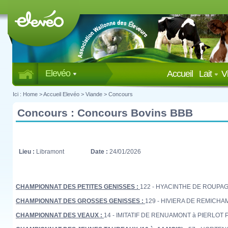
Elevéo
Accueil
Lait
V
Ici :
Home
>
Accueil Elevéo
>
Viande
>
Concours
Concours : Concours Bovins BBB
Lieu :
Libramont
Date :
24/01/2026
CHAMPIONNAT DES PETITES GENISSES :
122 - HYACINTHE DE ROUPAGE 
CHAMPIONNAT DES GROSSES GENISSES :
129 - HIVIERA DE REMICHAMP
CHAMPIONNAT DES VEAUX :
14 - IMITATIF DE RENUAMONT à PIERLOT Pa