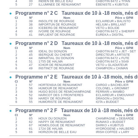
4
33
INDIEN DE BELLE EAU
CABOTIN 8472 x TITAN
5
27
ILLUMINEE DE RENUAMONT
EBENISTE x KUBITUS
Programme n° 2 C Taureaux de 10 à -18 mois, nés du
Cl
N°
Nom
Père x GPM
1
39
INSOLITE DE ROUPAGE
ECLAIREUR x BALISTO
2
38
IMPORTUN DE ROUPAGE
HELIUM x BRILLANT
3
43
ICEBERG DE RENUAMONT
VETO x BOLIDE
4
40
IVOIRE DE ROUPAGE
CABOTIN 8472 x SHERIFF
5
41
INFLUENT DE ROUPAGE
EUREKA x DIGITAL
Programme n° 2 D Taureaux de 10 à -18 mois, nés du
Cl
N°
Nom
Père x GPM
1
48
IDEAL DU DONJON
CABOTIN 8472 x JET - SET
2
45
IBERIQUE DU CHENET
DIRECTEUR x ARTISTE
3
44
IMPARTIAL DU DONJON
CABOTIN 8472 x FUTE
4
51
1755 DE HALMA
CABOTIN 8472 x 5049
5
47
ICHOR DE RENUAMONT
VETO x GLADIATEUR
6
49
INSTINCT DE ROUPAGE
CHAMPION x CAIMAN
Programme n° 2 E Taureaux de 10 à -18 mois, nés du
Cl
N°
Nom
Père x GPM
1
57
HORTENSIA DE RENUAMONT
CARGO x BACHELIER
2
56
HUMOUR DE RENUAMONT
COLONEL x GROMMIT
3
58
HUGO BOSS DE REMICHAMPAGNE
FERRARI x MAMBO
4
52
HARICOT DES 3 FRONTIERES
ECLAIREUR x EMOUVANT
5
59
HARDY DE ROUPAGE
DRAGON x DIGITAL
6
55
HUMORISTE DE RENUAMONT
IOTA x BUDGET
Programme n° 2 F Taureaux de 10 à -18 mois, nés du
Cl
N°
Nom
Père x GPM
1
65
HOUX DU DONJON
CHAMPAGNE x DEBARDE
2
62
HAPPY DE RENUAMONT
RUNAKO x BUDGET
3
67
HOMOLOGUE DE RENUAMONT
DARKO x KUBITUS
4
61
1724 DE HALMA
HYDROGENE x HALBERD
5
66
HORIZON DE BELLE EAU
IRISH COFFEE x LARY