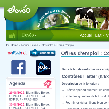
Elevéo
Accueil
Lait
V
Ici :
Home
>
Accueil Elevéo
>
Infos utiles
>
Offres d'emploi
Offres d'emploi : Co
Dans le but de renforcer ses équip
Contrôleur laitier (h/f
Agenda
Description de la fonction :
→ Prélever périodiquement un échan
29/08/2026:
Blanc Bleu Belge:
CONCOURS FEMELLES &
→ Noter les quantités de lait produi
EXP.SUP - FRASNES
→ Fournir les échantillons bien con
30/08/2026:
Blanc Bleu Belge:
CONCOURS FEMELLES &