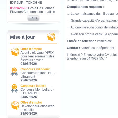
→ Respecter la chaine du froid, le c
EXP.SUP. - TOHOGNE
Compétences requises :
05/09/2026:
Ecole Des Jeunes
Eleveurs Conformation - battice
→ La connaissance du milieu agrico
Tous
→ Grande capacité d’organisation, de
→ Autonomie et disponibilité indisp
→ Avoir son propre véhicule et per
Mise à jour
Entrée en fonction :
Immédiate
Contrat :
salarié ou indépendant
Offre d'emploi
Agent d'élevage (H/F/X)
Intéressé ? Envoyez votre CV et lett
pour l'encadrement des
téléphone au 0475/27.55.44
éleveurs bovins
04/08/2026
Concours viandeux
Concours National BBB -
Libramont
25/07/2026
Concours laitiers
Concours Montbéliard -
LIBRAMONT
24/07/2026
Offre d'emploi
Développeur·euse web
et mobile
28/05/2026