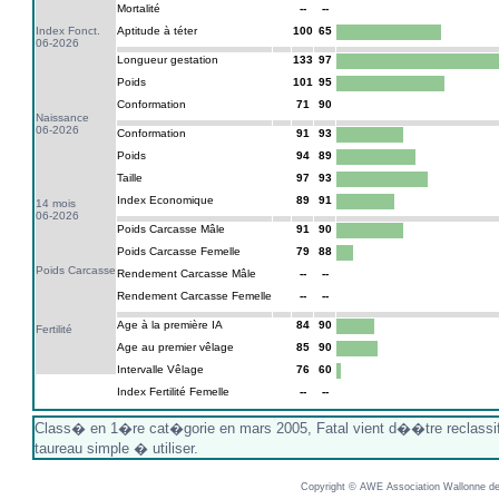
Mortalité
--
--
Index Fonct.
Aptitude à téter
100
65
06-2026
Longueur gestation
133
97
Poids
101
95
Conformation
71
90
Naissance
06-2026
Conformation
91
93
Poids
94
89
Taille
97
93
Index Economique
89
91
14 mois
06-2026
Poids Carcasse Mâle
91
90
Poids Carcasse Femelle
79
88
Poids Carcasse
Rendement Carcasse Mâle
--
--
Rendement Carcasse Femelle
--
--
Age à la première IA
84
90
Fertilité
Age au premier vêlage
85
90
Intervalle Vêlage
76
60
Index Fertilité Femelle
--
--
Class� en 1�re cat�gorie en mars 2005, Fatal vient d��tre reclassi
taureau simple � utiliser.
Copyright © AWE Association Wallonne des