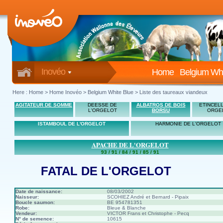
Inovéo
Home
Belgium Whi
Here :
Home
>
Home Inovéo
> Belgium White Blue > Liste des taureaux viandeux
AGITATEUR DE SOMME
DEESSE DE
ALBATROS DE BOIS
ETINCELL
L'ORGELOT
BORSU
ORGE
ISTAMBOUL DE L'ORGELOT
HARMONIE DE L'ORGELOT
APACHE DE L'ORGELOT
93 / 91 / 84 / 91 / 85 / 91
FATAL DE L'ORGELOT
Date de naissance:
08/03/2002
Naisseur:
SCOHIEZ André et Bernard - Pipaix
Boucle saumon:
BE 954781351
Robe:
Bleue & Blanche
Vendeur:
VICTOR Frans et Christophe - Pecq
N° de semence:
10615