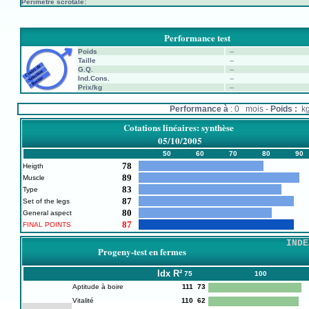
Périmètre scrotale:
Performance test
Poids
--
Taille
--
G.Q.
--
Ind.Cons.
--
Prix/kg
--
Performance à
: 0 mois -
Poids :
k
Cotations linéaires: synthèse
05/10/2005
50
60
70
80
90
78
Heigth
89
Muscle
83
Type
87
Set of the legs
80
General aspect
87
FINAL POINTS
INDE
Progeny-test en fermes
Idx
R²
75
100
Aptitude à boire
111
73
Vitalité
110
62