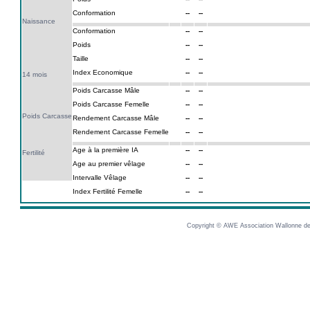
Conformation
--
--
Naissance
Conformation
--
--
Poids
--
--
Taille
--
--
Index Economique
--
--
14 mois
Poids Carcasse Mâle
--
--
Poids Carcasse Femelle
--
--
Poids Carcasse
Rendement Carcasse Mâle
--
--
Rendement Carcasse Femelle
--
--
Age à la première IA
--
--
Fertilité
Age au premier vêlage
--
--
Intervalle Vêlage
--
--
Index Fertilité Femelle
--
--
Copyright © AWE Association Wallonne des