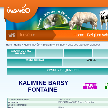
Inovéo
Home
Belgium Whi
Here :
Home
>
Home Inovéo
> Belgium White Blue > Liste des taureaux viandeux
AVENIR DE VYLE
THAROUL .
WISKY STRIJAT
MARISE
REVEUR DE JENEFFE
KALIMINE BARSY
FONTAINE
Date de naissance:
23/03/1980
Naisseur:
PIRSON-NAOME Ass. - Schaltin
Boucle saumon:
Robe:
Blanc