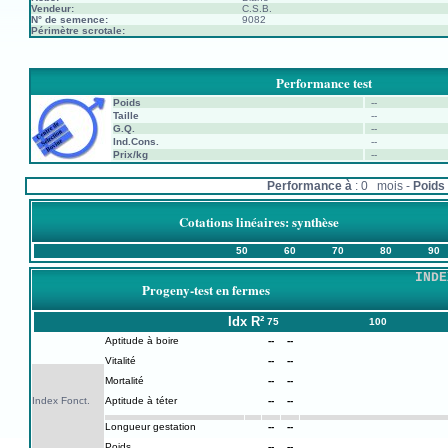
Vendeur:
C.S.B.
N° de semence:
9082
Périmètre scrotale:
Performance test
Poids
--
Taille
--
G.Q.
--
Ind.Cons.
--
Prix/kg
--
Performance à
: 0 mois -
Poids 
Cotations linéaires: synthèse
50
60
70
80
90
INDE
Progeny-test en fermes
Idx
R²
75
100
Aptitude à boire
--
--
Vitalité
--
--
Mortalité
--
--
Index Fonct.
Aptitude à téter
--
--
Longueur gestation
--
--
Poids
--
--