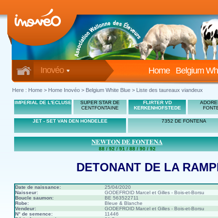
Inovéo
Home
Belgium Whi
Here :
Home
>
Home Inovéo
> Belgium White Blue > Liste des taureaux viandeux
IMPERIAL DE L'ECLUSE
SUPER STAR DE
FLIRTER VD
ADORE
CENTFONTAINE
KERKENHOFSTEDE
FONT
JET - SET VAN DEN HONDELEE
7352 DE FONTENA
NEWTON DE FONTENA
88 / 92 / 91 / 88 / 90 / 92
DETONANT DE LA RAMP
Date de naissance:
25/04/2020
Naisseur:
GODEFROID Marcel et Gilles - Bois-et-Borsu
Boucle saumon:
BE 563522711
Robe:
Bleue & Blanche
Vendeur:
GODEFROID Marcel et Gilles - Bois-et-Borsu
N° de semence:
11446