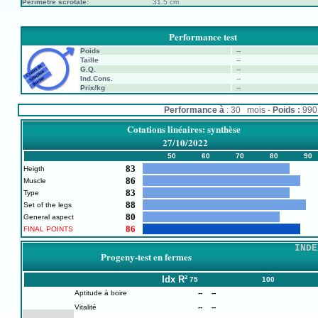
Périmètre scrotale:
31.5 cm
Performance test
Poids
--
Taille
--
G.Q.
--
Ind.Cons.
--
Prix/kg
--
Performance à
: 30 mois -
Poids :
99
Cotations linéaires: synthèse
27/10/2022
50
60
70
80
90
83
Heigth
86
Muscle
83
Type
88
Set of the legs
80
General aspect
86
FINAL POINTS
INDE
Progeny-test en fermes
Idx
R²
75
100
Aptitude à boire
--
--
Vitalité
--
--