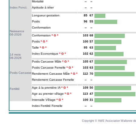
Mortalité
--
--
Index Fonct.
Aptitude à téter
--
--
Longueur gestation
85
67
Poids
96
55
Conformation
--
--
Naissance
06-2026
Conformation
103
68
Poids
100
57
Taille
95
63
Index Economique
102
62
14 mois
06-2026
Poids Carcasse Mâle
105
67
Poids Carcasse Femelle
103
63
Poids Carcasse
Rendement Carcasse Mâle
112
70
Rendement Carcasse Femelle
--
--
Age à la première IA
109
50
Fertilité
Age au premier vêlage
113
47
Intervalle Vêlage
100
31
Index Fertilité Femelle
--
--
Copyright © AWE Association Wallonne des