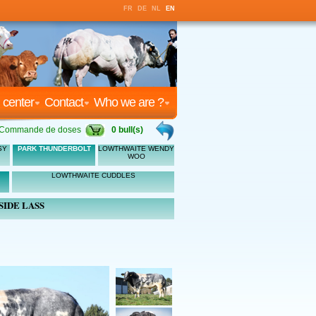
FR
DE
NL
EN
 center
Contact
Who we are ?
Commande de doses
0 bull(s)
SY
PARK THUNDERBOLT
LOWTHWAITE WENDY
WOO
LOWTHWAITE CUDDLES
SIDE LASS