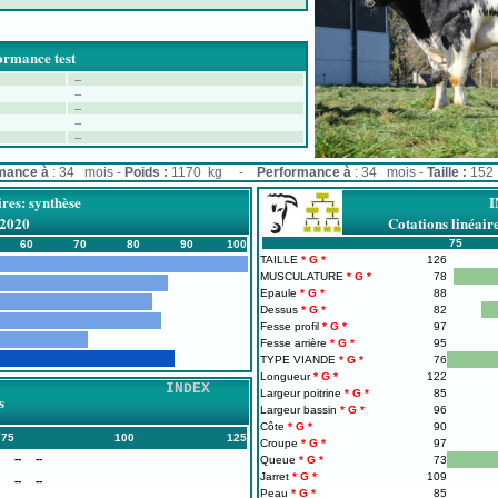
ormance test
--
--
--
--
--
mance à
: 34 mois -
Poids :
1170 kg -
Performance à
: 34 mois -
Taille :
152 
ires: synthèse
/2020
Cotations linéa
75
60
70
80
90
100
TAILLE
126
MUSCULATURE
78
Epaule
88
Dessus
82
Fesse profil
97
Fesse arrière
95
TYPE VIANDE
76
Longueur
122
INDEX
Largeur poitrine
85
s
Largeur bassin
96
Côte
90
75
100
125
Croupe
97
--
--
Queue
73
Jarret
109
--
--
Peau
85