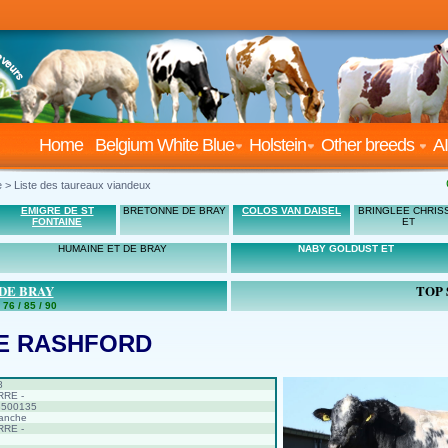
Home
Belgium White Blue
Holstein
Other breeds
AI
 > Liste des taureaux viandeux
EMIGRE DE ST
BRETONNE DE BRAY
COLOS VAN DAISEL
BRINGLEE CHRIS
FONTAINE
ET
HUMAINE ET DE BRAY
NABY GOLDUST ET
DE BRAY
TOP 
 76 / 85 / 90
E RASHFORD
8
RE -
8500135
lanche
RE -