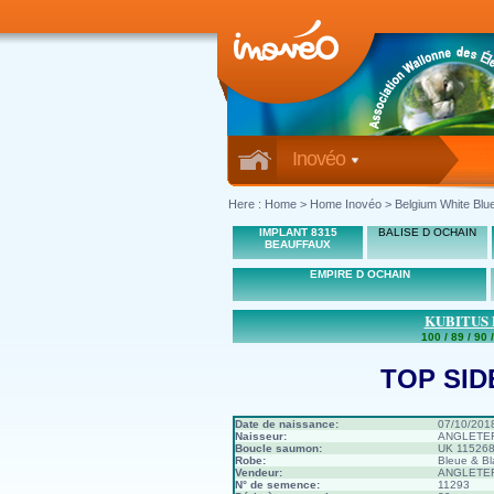
Inovéo
Here :
Home
>
Home Inovéo
> Belgium White Blue
IMPLANT 8315
BALISE D OCHAIN
BEAUFFAUX
EMPIRE D OCHAIN
KUBITUS 
100 / 89 / 90 /
TOP SID
Date de naissance:
07/10/201
Naisseur:
ANGLETER
Boucle saumon:
UK 11526
Robe:
Bleue & B
Vendeur:
ANGLETER
N° de semence:
11293