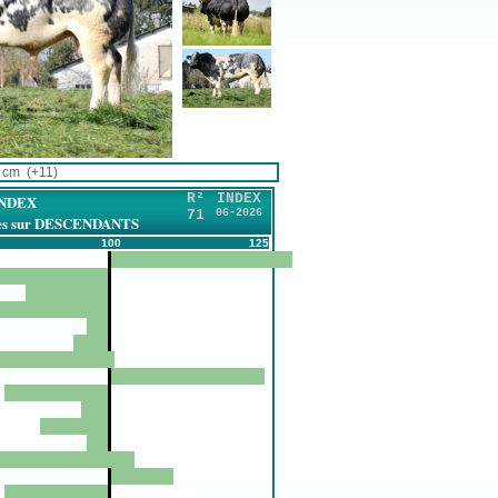
cm (+11)
R²
INDEX
INDEX
71
06-2026
ires sur DESCENDANTS
100
125