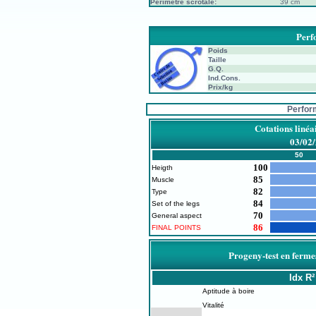
Périmètre scrotale:
39 cm
Perf
Poids
Taille
G.Q.
Ind.Cons.
Prix/kg
Perfor
Cotations linéa
03/02
50
100
Heigth
85
Muscle
82
Type
84
Set of the legs
70
General aspect
86
FINAL POINTS
Progeny-test en ferme
Idx
R²
Aptitude à boire
Vitalité