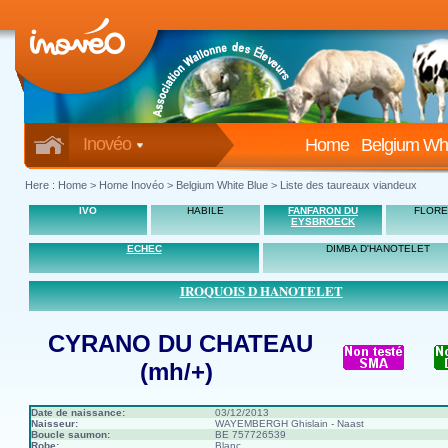
Inovéo
Home
Belgium Whi
Here :
Home
>
Home Inovéo
> Belgium White Blue > Liste des taureaux viandeux
IVO
HABILE
FANFARON DU
FLORE
EYSBROECK
ECHEC
DIMBA D'HANOTELET
IROQUOIS D HANOTELET
CYRANO DU CHATEAU
(mh/+)
Date de naissance:
03/12/2013
Naisseur:
WAYEMBERGH Ghislain - Naast
Boucle saumon:
BE 757726539
Robe:
Blanc