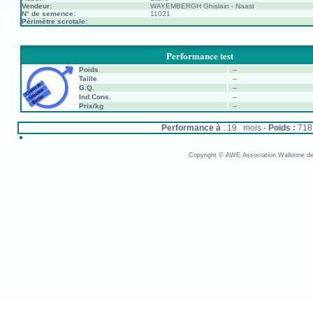
Vendeur:
WAYEMBERGH Ghislain - Naast
N° de semence:
11021
Périmètre scrotale:
Performance test
Poids
--
Taille
--
G.Q.
--
Ind.Cons.
--
Prix/kg
--
Performance à
: 19 mois -
Poids :
71
Copyright © AWE Association Wallonne des