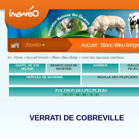
Inovéo
Accueil
Blanc-Bleu-Belge
Ici :
Home
>
Accueil Inovéo
> Blanc-Bleu-Belge > Liste des taureaux viandeux
GENTIL DE STE
BESACE 2829 DE
BARBIER
ISALLE
HELENE
MAHENNE
PEUPL
HERCULE DE MAHENNE
MISALLE DES PEUPLIERS
POLTRON DES PEUPLIERS
78 / 87 / 85 / 86 / 75 / 87
VERRATI DE COBREVILLE