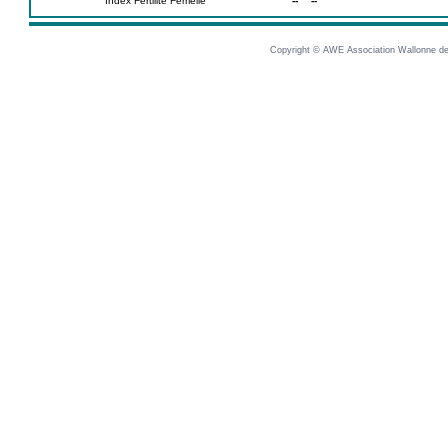
Index Fertilité Femelle
--
--
Copyright © AWE Association Wallonne des