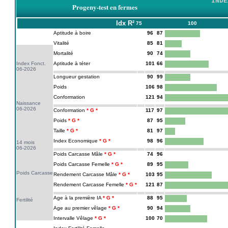
INDE
Progeny-test en fermes
Idx
R²
75
100
Aptitude à boire
96
87
Vitalité
85
81
Mortalité
90
74
Index Fonct.
Aptitude à téter
101
66
06-2026
Longueur gestation
90
99
Poids
106
98
Conformation
121
94
Naissance
06-2026
Conformation
117
97
Poids
87
95
Taille
81
97
Index Economique
98
96
14 mois
06-2026
Poids Carcasse Mâle
74
96
Poids Carcasse Femelle
89
95
Poids Carcasse
Rendement Carcasse Mâle
103
95
Rendement Carcasse Femelle
121
87
Age à la première IA
88
95
Fertilité
Age au premier vêlage
90
94
Intervalle Vêlage
100
70