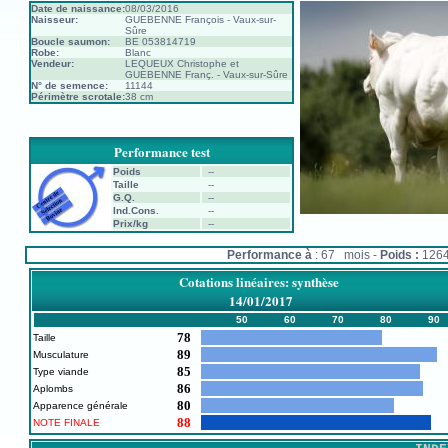
Date de naissance:
08/03/2016
Naisseur:
GUEBENNE François - Vaux-sur-
Sûre
Boucle saumon:
BE 053814719
Robe:
Blanc
Vendeur:
LEQUEUX Christophe et
GUEBENNE Franç. - Vaux-sur-Sûre
N° de semence:
11144
Périmètre scrotale:
38 cm
Performance test
Poids
--
Taille
--
G.Q.
--
Ind.Cons.
--
Prix/kg
--
Performance à
: 67 mois -
Poids :
126
Cotations linéaires: synthèse
14/01/2017
50
60
70
80
90
78
Taille
89
Musculature
85
Type viande
86
Aplombs
80
Apparence générale
88
NOTE FINALE