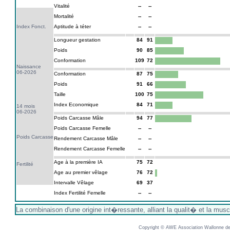
Vitalité
--
--
Mortalité
--
--
Index Fonct.
Aptitude à téter
--
--
Longueur gestation
84
91
Poids
90
85
Conformation
109
72
Naissance
06-2026
Conformation
87
75
Poids
91
66
Taille
100
75
Index Economique
84
71
14 mois
06-2026
Poids Carcasse Mâle
94
77
Poids Carcasse Femelle
--
--
Poids Carcasse
Rendement Carcasse Mâle
--
--
Rendement Carcasse Femelle
--
--
Age à la première IA
75
72
Fertilité
Age au premier vêlage
76
72
Intervalle Vêlage
69
37
Index Fertilité Femelle
--
--
La combinaison d'une origine int�ressante, alliant la qualit� et la muscu
Copyright © AWE Association Wallonne des