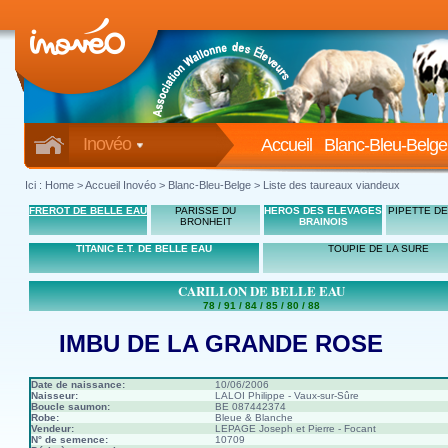
Inovéo
Accueil
Blanc-Bleu-Belge
Ici :
Home
>
Accueil Inovéo
> Blanc-Bleu-Belge > Liste des taureaux viandeux
FREROT DE BELLE EAU
PARISSE DU
HEROS DES ELEVAGES
PIPETTE DE
BRONHEIT
BRAINOIS
TITANIC E.T. DE BELLE EAU
TOUPIE DE LA SURE
CARILLON DE BELLE EAU
78 / 91 / 84 / 85 / 80 / 88
IMBU DE LA GRANDE ROSE
Date de naissance:
10/06/2006
Naisseur:
LALOI Philippe - Vaux-sur-Sûre
Boucle saumon:
BE 087442374
Robe:
Bleue & Blanche
Vendeur:
LEPAGE Joseph et Pierre - Focant
N° de semence:
10709