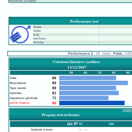
Périmètre scrotale:
Performance test
Poids
--
Taille
--
G.Q.
--
Ind.Cons.
--
Prix/kg
--
Performance à
: 18 mois -
Poids :
64
Cotations linéaires: synthèse
13/12/2007
50
60
70
80
90
80
Taille
89
Musculature
80
Type viande
82
Aplombs
75
Apparence générale
86
NOTE FINALE
INDE
Progeny-test en fermes
Idx
R²
75
100
Aptitude à boire
--
--