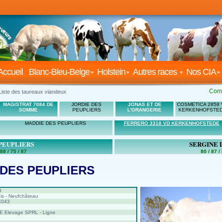
Accueil
Blanc-Bleu-Belge
Holstein
Autres races
Nos CIA
Com
Liste des taureaux viandeux
MAGISTRAT 7084 DE
JORDIE DES
JONAS ET DE
COSMETICA 2858 
SOMME
PEUPLIERS
L'ORANGERIE
KERKENHOFSTE
MADDIE DES PEUPLIERS
FERRERO 3318 VD KERKENHOFSTEDE
PEUPLIERS
SERGINE 
 88 / 75 / 87
80 / 87 / 
DES PEUPLIERS
8
is - Neufchâteau
4043
 Elevage SPRL - Ligne