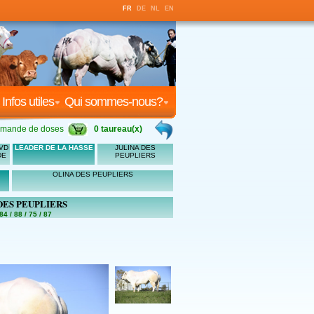
FR
DE
NL
EN
Infos utiles
Qui sommes-nous?
mande de doses
0 taureau(x)
VD
LEADER DE LA HASSE
JULINA DES
DE
PEUPLIERS
OLINA DES PEUPLIERS
DES PEUPLIERS
84 / 88 / 75 / 87