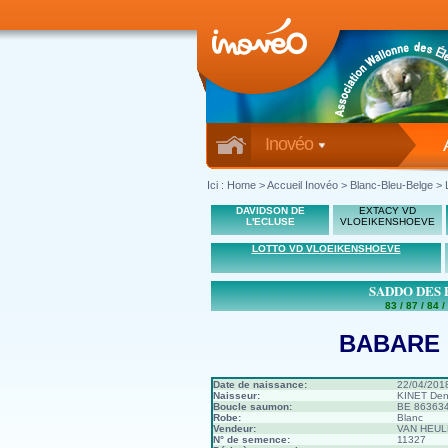
Inovéo
Ici :
Home
>
Accueil Inovéo
> Blanc-Bleu-Belge > 
DAVIDSON DE
EXTACY VD
L'ECLUSE
VLOEIKENSHOEVE
LOTTO VD VLOEIKENSHOEVE
SADDO DES 
83 / 87 / 84 /
BABARE 
Date de naissance:
22/04/201
Naisseur:
KINET Den
Boucle saumon:
BE 86363
Robe:
Blanc
Vendeur:
VAN HEULE
N° de semence:
11327