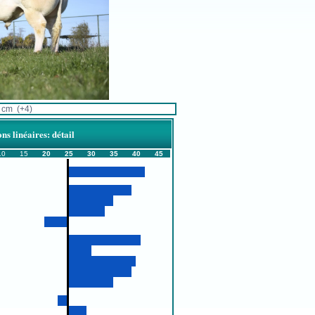
cm (+4)
ns linéaires: détail
10
15
20
25
30
35
40
45