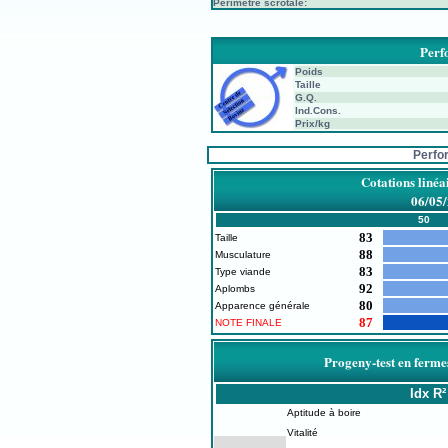
Périmètre scrotale:
Perf
Poids
Taille
G.Q.
Ind.Cons.
Prix/kg
Perfo
Cotations linéa
06/05
50
83
Taille
88
Musculature
83
Type viande
92
Aplombs
80
Apparence générale
87
NOTE FINALE
Progeny-test en ferme
Idx
R²
Aptitude à boire
Vitalité