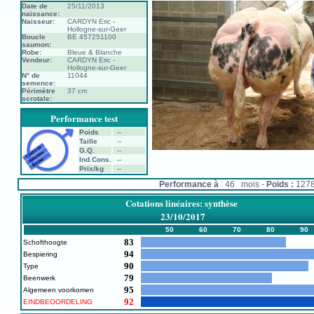
Date de
25/11/2013
naissance:
Naisseur:
CARDYN Eric -
Hollogne-sur-Geer
Boucle
BE 457251100
saumon:
Robe:
Bleue & Blanche
Vendeur:
CARDYN Eric -
Hollogne-sur-Geer
N° de
11044
semence:
Périmètre
37 cm
scrotale:
Performance test
Poids
--
Taille
--
G.Q.
--
Ind.Cons.
--
Prix/kg
--
Performance à
: 46 mois -
Poids :
127
Cotations linéaires: synthèse
23/10/2017
50
60
70
80
90
83
Schofthoogte
94
Bespiering
90
Type
79
Beenwerk
95
Algemeen voorkomen
92
EINDBEOORDELING