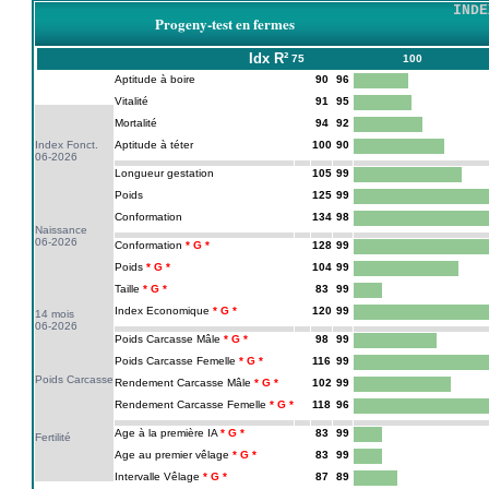
INDE
Progeny-test en fermes
Idx
R²
75
100
Aptitude à boire
90
96
Vitalité
91
95
Mortalité
94
92
Index Fonct.
Aptitude à téter
100
90
06-2026
Longueur gestation
105
99
Poids
125
99
Conformation
134
98
Naissance
06-2026
Conformation
128
99
Poids
104
99
Taille
83
99
Index Economique
120
99
14 mois
06-2026
Poids Carcasse Mâle
98
99
Poids Carcasse Femelle
116
99
Poids Carcasse
Rendement Carcasse Mâle
102
99
Rendement Carcasse Femelle
118
96
Age à la première IA
83
99
Fertilité
Age au premier vêlage
83
99
Intervalle Vêlage
87
89