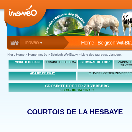
Inovéo
Home
Belgisch Wit-Bl
Hier :
Home
>
Home Inovéo
> Belgisch Wit-Blauw > Liste des taureaux viandeux
EMPIRE D OCHAIN
HUMAINE ET DE BRAY
GERMINAL DE FOOZ
ZAPPA H
ZILVER
ADAJIO DE BRAY
CLAVER HOF TER ZILVERBE
GROMMIT HOF TER ZILVERBERG
85 / 94 / 86 / 84 / 95 / 92
COURTOIS DE LA HESBAYE