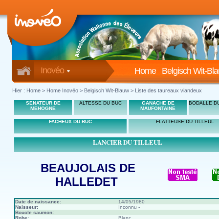
Inovéo
Home
Belgisch Wit-Bl
Hier :
Home
>
Home Inovéo
> Belgisch Wit-Blauw > Liste des taureaux viandeux
SENATEUR DE
ALTESSE DU BUC
GANACHE DE
BODALLE DU
MEHOGNE
MAUFONTAINE
FACHEUX DU BUC
FLATTEUSE DU TILLEUL
LANCIER DU TILLEUL
BEAUJOLAIS DE
HALLEDET
Date de naissance:
14/05/1980
Naisseur:
Inconnu -
Boucle saumon:
Robe:
Blanc