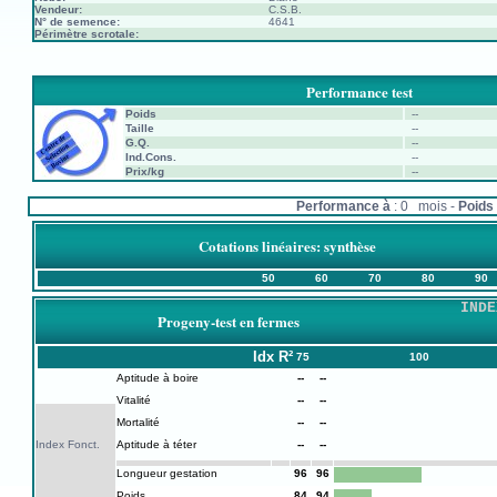
Vendeur:
C.S.B.
N° de semence:
4641
Périmètre scrotale:
Performance test
Poids
--
Taille
--
G.Q.
--
Ind.Cons.
--
Prix/kg
--
Performance à
: 0 mois -
Poids 
Cotations linéaires: synthèse
50
60
70
80
90
INDE
Progeny-test en fermes
Idx
R²
75
100
Aptitude à boire
--
--
Vitalité
--
--
Mortalité
--
--
Index Fonct.
Aptitude à téter
--
--
Longueur gestation
96
96
Poids
84
94