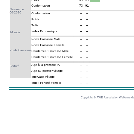
Conformation
73
91
Naissance
06-2026
Conformation
--
--
Poids
--
--
Taille
--
--
Index Economique
--
--
14 mois
Poids Carcasse Mâle
--
--
Poids Carcasse Femelle
--
--
Poids Carcasse
Rendement Carcasse Mâle
--
--
Rendement Carcasse Femelle
--
--
Age à la première IA
--
--
Fertilité
Age au premier vêlage
--
--
Intervalle Vêlage
--
--
Index Fertilité Femelle
--
--
Copyright © AWE Association Wallonne des