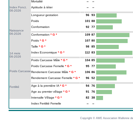
Mortalité
--
--
Index Fonct.
Aptitude à téter
--
--
06-2026
Longueur gestation
96
93
Poids
101
88
Conformation
92
77
Naissance
06-2026
Conformation
109
87
Poids
107
80
Taille
98
85
Index Economique
112
83
14 mois
06-2026
Poids Carcasse Mâle
104
85
Poids Carcasse Femelle
95
77
Poids Carcasse
Rendement Carcasse Mâle
106
86
Rendement Carcasse Femelle
96
52
Age à la première IA
94
76
Fertilité
Age au premier vêlage
91
76
Intervalle Vêlage
82
38
Index Fertilité Femelle
--
--
Copyright © AWE Association Wallonne des