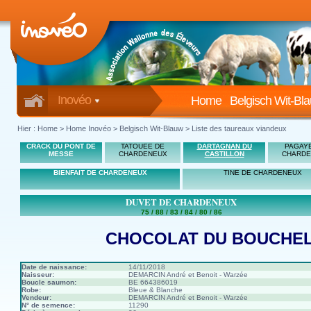
Inovéo
Home
Belgisch Wit-Bl
Hier :
Home
>
Home Inovéo
> Belgisch Wit-Blauw > Liste des taureaux viandeux
CRACK DU PONT DE
TATOUEE DE
DARTAGNAN DU
PAGAY
MESSE
CHARDENEUX
CASTILLON
CHARDE
BIENFAIT DE CHARDENEUX
TINE DE CHARDENEUX
DUVET DE CHARDENEUX
75 / 88 / 83 / 84 / 80 / 86
CHOCOLAT DU BOUCHE
Date de naissance:
14/11/2018
Naisseur:
DEMARCIN André et Benoit - Warzée
Boucle saumon:
BE 664386019
Robe:
Bleue & Blanche
Vendeur:
DEMARCIN André et Benoit - Warzée
N° de semence:
11290