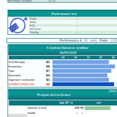
Périmètre scrotale:
36 cm
Performance test
Poids
--
Taille
--
G.Q.
--
Ind.Cons.
--
Prix/kg
--
Performance à
: 40 mois -
Poids :
115
Cotations linéaires: synthèse
04/05/2020
50
60
70
80
90
85
Schofthoogte
90
Bespiering
87
Type
84
Beenwerk
85
Algemeen voorkomen
89
EINDBEOORDELING
INDE
Progeny-test en fermes
Idx
R²
75
100
Aptitude à boire
105
55
Vitalité
--
--