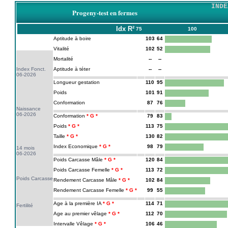
INDE
Progeny-test en fermes
Idx
R²
75
100
Aptitude à boire
103
64
Vitalité
102
52
Mortalité
--
--
Index Fonct.
Aptitude à téter
--
--
06-2026
Longueur gestation
110
95
Poids
101
91
Conformation
87
76
Naissance
06-2026
Conformation
79
83
Poids
113
75
Taille
130
82
Index Economique
98
79
14 mois
06-2026
Poids Carcasse Mâle
120
84
Poids Carcasse Femelle
113
72
Poids Carcasse
Rendement Carcasse Mâle
102
84
Rendement Carcasse Femelle
99
55
Age à la première IA
114
71
Fertilité
Age au premier vêlage
112
70
Intervalle Vêlage
106
46