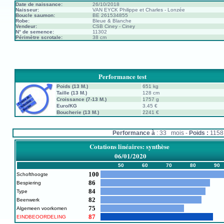
Date de naissance:
26/10/2018
Naisseur:
VAN EYCK Philippe et Charles - Lonzée
Boucle saumon:
BE 261534855
Robe:
Bleue & Blanche
Vendeur:
CSB Ciney - Ciney
N° de semence:
11302
Périmètre scrotale:
38 cm
Performance test
Poids (13 M.)
651 kg
Taille (13 M.)
128 cm
Croissance (7-13 M.)
1757 g
Euro/KG
3.45 €
Boucherie (13 M.)
2241 €
Performance à
: 33 mois -
Poids :
115
Cotations linéaires: synthèse
06/01/2020
50
60
70
80
90
100
Schofthoogte
86
Bespiering
84
Type
82
Beenwerk
75
Algemeen voorkomen
87
EINDBEOORDELING