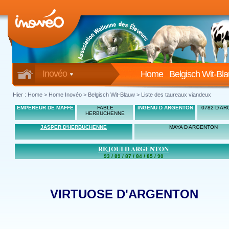
Inovéo
Home
Belgisch Wit-Bl
Hier :
Home
>
Home Inovéo
> Belgisch Wit-Blauw > Liste des taureaux viandeux
EMPEREUR DE MAFFE
FABLE
INGENU D ARGENTON
0782 D A
HERBUCHENNE
JASPER D'HERBUCHENNE
MAYA D ARGENTON
REJOUI D ARGENTON
93 / 89 / 87 / 84 / 85 / 90
VIRTUOSE D'ARGENTON