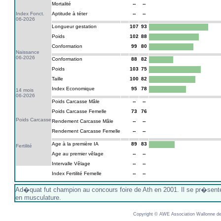
Mortalité
--
--
Index Fonct.
Aptitude à téter
--
--
06-2026
Longueur gestation
107
93
Poids
102
88
Conformation
99
80
Naissance
06-2026
Conformation
88
82
Poids
103
75
Taille
100
82
Index Economique
95
78
14 mois
06-2026
Poids Carcasse Mâle
--
--
Poids Carcasse Femelle
73
76
Poids Carcasse
Rendement Carcasse Mâle
--
--
Rendement Carcasse Femelle
--
--
Age à la première IA
89
83
Fertilité
Age au premier vêlage
--
--
Intervalle Vêlage
--
--
Index Fertilité Femelle
--
--
Ad�quat fut champion au concours foire de Ath en 2001. Il se pr�sent
en musculature.
Copyright © AWE Association Wallonne des