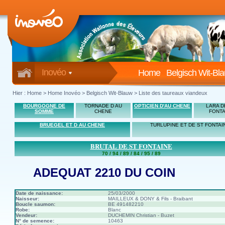
Inovéo
Home
Belgisch Wit-Bl
Hier :
Home
>
Home Inovéo
> Belgisch Wit-Blauw > Liste des taureaux viandeux
BOURGOGNE DE
TORNADE D AU
OPTICIEN D'AU CHENE
LARA D
SOMME
CHENE
FONTA
BRUEGEL ET D AU CHENE
TURLUPINE ET DE ST FONTAI
BRUTAL DE ST FONTAINE
70 / 94 / 89 / 84 / 95 / 89
ADEQUAT 2210 DU COIN
Date de naissance:
25/03/2000
Naisseur:
MAILLEUX & DONY & Fils - Braibant
Boucle saumon:
BE 491482210
Robe:
Blanc
Vendeur:
DUCHEMIN Christian - Buzet
N° de semence:
10463