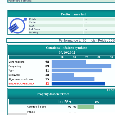
Périmètre scrotale:
Performance test
Poids
--
Taille
--
G.Q.
--
Ind.Cons.
--
Prix/kg
--
Performance à
: 66 mois -
Poids :
105
Cotations linéaires: synthèse
09/10/2002
50
60
70
80
90
68
Schofthoogte
89
Bespiering
81
Type
58
Beenwerk
75
Algemeen voorkomen
83
EINDBEOORDELING
INDE
Progeny-test en fermes
Idx
R²
75
100
Aptitude à boire
92
50
Vitalité
--
--