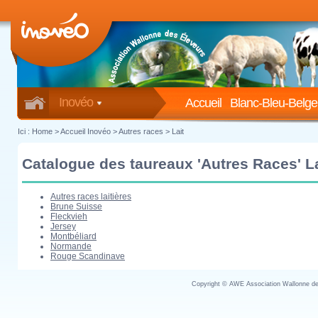
Inovéo
Accueil
Blanc-Bleu-Belge
Ici :
Home
>
Accueil Inovéo
> Autres races > Lait
Catalogue des taureaux 'Autres Races' La
Autres races laitières
Brune Suisse
Fleckvieh
Jersey
Montbéliard
Normande
Rouge Scandinave
Copyright © AWE Association Wallonne des