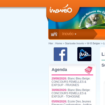
Inovéo
Hier :
Home
>
Startseite Inovéo
> W-B Belgier > L
L
S
Agenda
29/08/2026:
Blanc Bleu Belge:
CONCOURS FEMELLES &
EXP.SUP - FRASNES
30/08/2026:
Blanc Bleu Belge:
CONCOURS FEMELLES &
EXP.SUP. - TOHOGNE
05/09/2026:
Ecole Des Jeunes
Eleveurs Conformation - battice