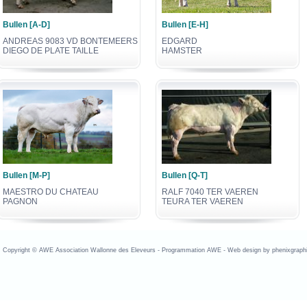
Bullen [A-D]
Bullen [E-H]
ANDREAS 9083 VD BONTEMEERS
EDGARD
DIEGO DE PLATE TAILLE
HAMSTER
Bullen [M-P]
Bullen [Q-T]
MAESTRO DU CHATEAU
RALF 7040 TER VAEREN
PAGNON
TEURA TER VAEREN
opyright © AWE Association Wallonne des Eleveurs - Programmation AWE - Web design by phenixgraphi