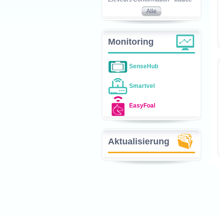
Alle
Monitoring
SenseHub
Smartvel
EasyFoal
Aktualisierung
C