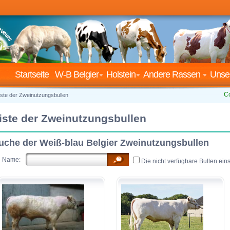
Startseite
W-B Belgier
Holstein
Andere Rassen
Unse
C
iste der Zweinutzungsbullen
iste der Zweinutzungsbullen
uche der Weiß-blau Belgier Zweinutzungsbullen
Name:
Die nicht verfügbare Bullen ein