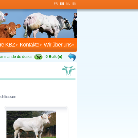
FR
DE
NL
EN
re KBZ
Kontakte
Wir über uns
ommande de doses
0 Bulle(n)
schliessen