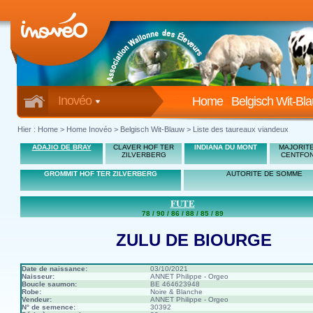
Inovéo
Home
Belgisch Wit-Bl
Hier :
Home
>
Home Inovéo
> Belgisch Wit-Blauw > Liste des taureaux viandeux
ADAJIO DE BRAY
CLAVER HOF TER
INDIANA DU MONT
MAJORITE
ZILVERBERG
CENTFON
GROMMIT HOF TER ZILVERBERG
AUTORITE DE SOMME
FUTE
78 / 90 / 86 / 88 / 85 / 89
ZULU DE BIOURGE
Date de naissance:
03/10/2021
Naisseur:
ANNET Philippe - Orgeo
Boucle saumon:
BE 464623948
Robe:
Noire & Blanche
Vendeur:
ANNET Philippe - Orgeo
N° de semence:
30392