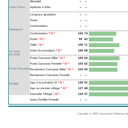
Mortalité
--
--
Index Fonct.
Aptitude à téter
--
--
Longueur gestation
--
--
Poids
--
--
Conformation
--
--
Naissance
Conformation
102
74
Poids
99
62
Taille
105
71
Index Economique
100
68
14 mois
06-2026
Poids Carcasse Mâle
105
63
Poids Carcasse Femelle
103
62
Poids Carcasse
Rendement Carcasse Mâle
103
65
Rendement Carcasse Femelle
--
--
Age à la première IA
126
51
Fertilité
Age au premier vêlage
127
48
Intervalle Vêlage
124
37
Index Fertilité Femelle
--
--
Copyright © AWE Association Wallonne des