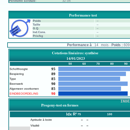
Périmètre scrotale:
32 cm
Performance test
Poids
--
Taille
--
G.Q.
--
Ind.Cons.
--
Prix/kg
--
Performance à
: 14 mois -
Poids :
60
Cotations linéaires: synthèse
14/01/2023
50
60
70
80
90
95
Schofthoogte
89
Bespiering
85
Type
90
Beenwerk
85
Algemeen voorkomen
90
EINDBEOORDELING
INDE
Progeny-test en fermes
Idx
R²
75
100
Aptitude à boire
--
--
Vitalité
--
--