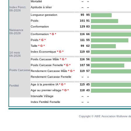
Mortalité
--
--
Index Fonct.
Aptitude à téter
--
--
06-2026
Longueur gestation
95
95
Poids
101
91
Conformation
129
83
Naissance
06-2026
Conformation
116
66
Poids
111
55
Taille
99
62
Index Economique
119
60
14 mois
06-2026
Poids Carcasse Mâle
116
56
Poids Carcasse Femelle
107
58
Poids Carcasse
Rendement Carcasse Mâle
119
57
Rendement Carcasse Femelle
--
--
Age à la première IA
115
45
Fertilité
Age au premier vêlage
118
43
Intervalle Vêlage
--
--
Index Fertilité Femelle
--
--
Copyright © AWE Association Wallonne des