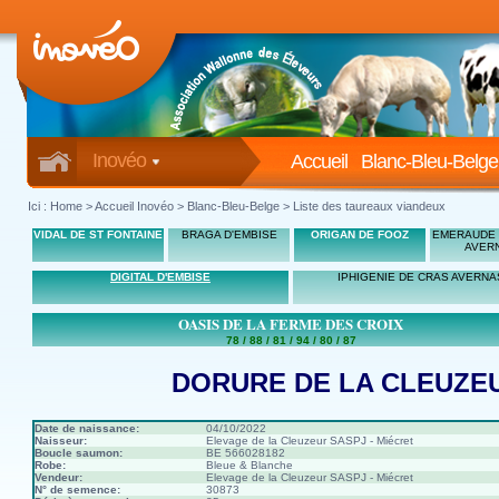
Inovéo
Accueil
Blanc-Bleu-Belge
Ici :
Home
>
Accueil Inovéo
> Blanc-Bleu-Belge > Liste des taureaux viandeux
VIDAL DE ST FONTAINE
BRAGA D'EMBISE
ORIGAN DE FOOZ
EMERAUDE 
AVER
DIGITAL D'EMBISE
IPHIGENIE DE CRAS AVERNA
OASIS DE LA FERME DES CROIX
78 / 88 / 81 / 94 / 80 / 87
DORURE DE LA CLEUZE
Date de naissance:
04/10/2022
Naisseur:
Elevage de la Cleuzeur SASPJ - Miécret
Boucle saumon:
BE 566028182
Robe:
Bleue & Blanche
Vendeur:
Elevage de la Cleuzeur SASPJ - Miécret
N° de semence:
30873