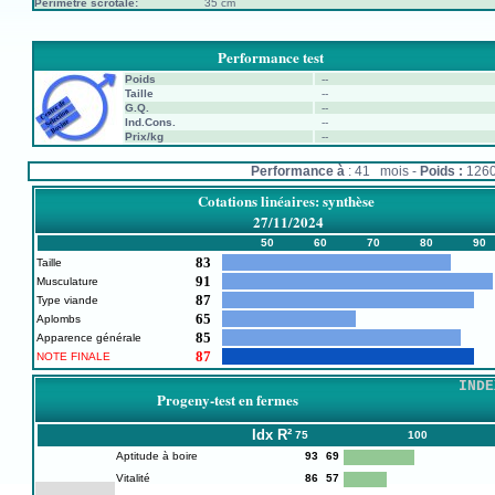
Périmètre scrotale:
35 cm
Performance test
Poids
--
Taille
--
G.Q.
--
Ind.Cons.
--
Prix/kg
--
Performance à
: 41 mois -
Poids :
126
Cotations linéaires: synthèse
27/11/2024
50
60
70
80
90
83
Taille
91
Musculature
87
Type viande
65
Aplombs
85
Apparence générale
87
NOTE FINALE
INDE
Progeny-test en fermes
Idx
R²
75
100
Aptitude à boire
93
69
Vitalité
86
57