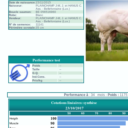
Date de naissance:
15/11/2015
Naisseur:
PLAINCHAMP J-M, J. et HANUS C.
Ass. - Bellefontaine (Lux.)
Boucle saumon:
BE 056516960
Robe:
Blanc
Vendeur:
PLAINCHAMP J-M, J. et HANUS C.
Ass. - Bellefontaine (Lux.)
N° de semence:
11141
Périmètre scrotale:
35 cm
Performance test
Poids
--
Taille
--
G.Q.
--
Ind.Cons.
--
Prix/kg
--
Performance à
: 34 mois -
Poids :
117
Cotations linéaires: synthèse
23/10/2017
50
60
70
80
90
100
Heigth
90
Muscle