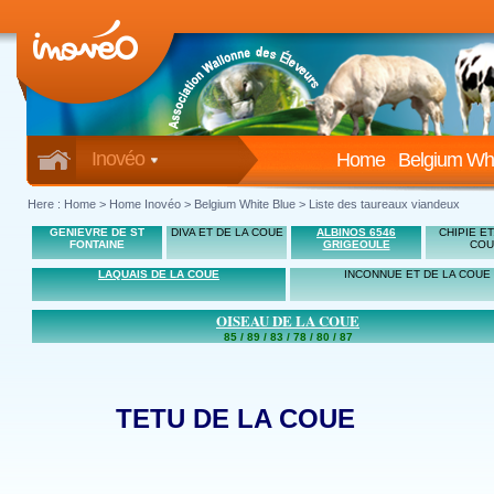
Inovéo
Home
Belgium Whi
Here :
Home
>
Home Inovéo
> Belgium White Blue > Liste des taureaux viandeux
GENIEVRE DE ST
DIVA ET DE LA COUE
ALBINOS 6546
CHIPIE ET
FONTAINE
GRIGEOULE
COU
LAQUAIS DE LA COUE
INCONNUE ET DE LA COUE
OISEAU DE LA COUE
85 / 89 / 83 / 78 / 80 / 87
TETU DE LA COUE