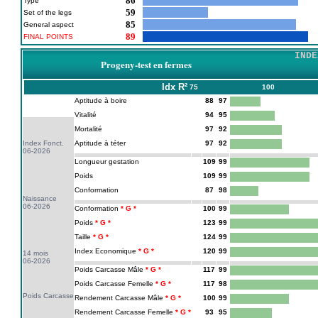
86
Type
59
Set of the legs
85
General aspect
89
FINAL POINTS
INDE
Progeny-test en fermes
Idx
R²
75
100
Aptitude à boire
88
97
Vitalité
94
95
Mortalité
97
92
Index Fonct.
Aptitude à téter
97
92
06-2026
Longueur gestation
109
99
Poids
109
99
Conformation
87
98
Naissance
06-2026
Conformation
100
99
Poids
123
99
Taille
124
99
Index Economique
120
99
14 mois
06-2026
Poids Carcasse Mâle
117
99
Poids Carcasse Femelle
117
98
Poids Carcasse
Rendement Carcasse Mâle
100
99
Rendement Carcasse Femelle
93
95