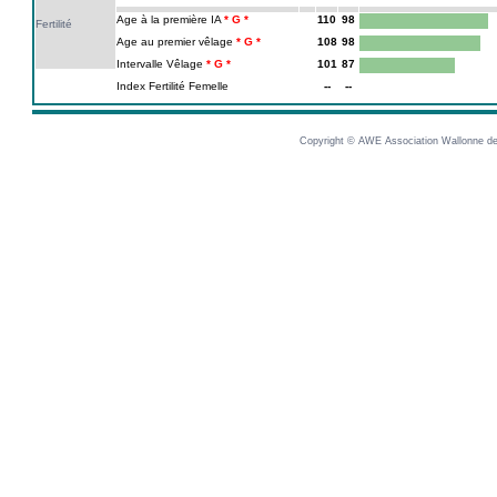
Age à la première IA
110
98
Fertilité
Age au premier vêlage
108
98
Intervalle Vêlage
101
87
Index Fertilité Femelle
--
--
Copyright © AWE Association Wallonne des