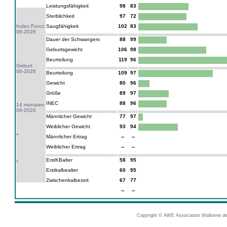
Leistungsfähigkeit
98
83
Sterblichkeit
97
72
Index Fonct.
Saugfähigkeit
102
83
06-2026
Dauer der Schwangers
88
99
Geburtsgewicht
106
98
Beurteilung
119
96
Geburt
06-2026
Beurteilung
109
97
Gewicht
80
96
Größe
89
97
INEC
88
96
14 monaten
06-2026
Männlicher Gewicht
77
97
Weiblicher Gewicht
93
94
*
Männlicher Ertrag
--
--
Weiblicher Ertrag
--
--
ErstKBalter
58
95
*
Erstkalbealter
60
95
Zwischenkalbezeit
67
77
--
--
Copyright © AWE Association Wallonne des