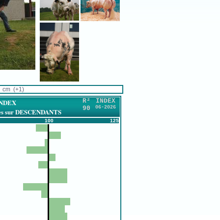
 cm (+1)
R²
INDEX
INDEX
90
06-2026
ires sur DESCENDANTS
100
125