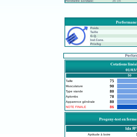
Périmètre scrotale:
36 cm
Performance
Poids
Taille
G.Q.
Ind.Cons.
Prix/kg
Perfo
Cotations linéa
01/03
50
75
Taille
90
Musculature
80
Type viande
78
Aplombs
80
Apparence générale
86
NOTE FINALE
Progeny-test en ferme
Idx
R²
Aptitude à boire