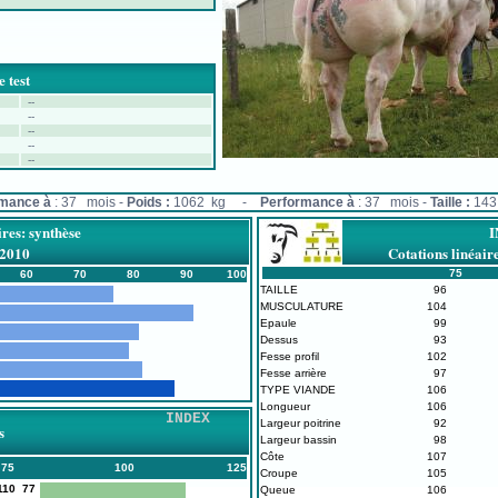
 test
--
--
--
--
--
rmance à
: 37 mois -
Poids :
1062 kg -
Performance à
: 37 mois -
Taille :
143
ires: synthèse
/2010
Cotations linéa
75
60
70
80
90
100
TAILLE
96
MUSCULATURE
104
Epaule
99
Dessus
93
Fesse profil
102
Fesse arrière
97
TYPE VIANDE
106
Longueur
106
INDEX
Largeur poitrine
92
s
Largeur bassin
98
Côte
107
75
100
125
Croupe
105
110
77
Queue
106