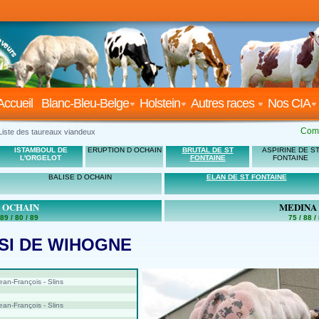
Accueil
Blanc-Bleu-Belge
Holstein
Autres races
Nos CIA
Com
Liste des taureaux viandeux
ISTAMBOUL DE
ERUPTION D OCHAIN
BRUTAL DE ST
ASPIRINE DE S
L'ORGELOT
FONTAINE
FONTAINE
BALISE D OCHAIN
ELAN DE ST FONTAINE
 OCHAIN
MEDINA
 89 / 80 / 89
75 / 88 / 
I DE WIHOGNE
n-François - Slins
n-François - Slins