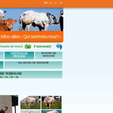
FR
DE
NL
EN
Infos utiles
Qui sommes-nous?
mande de doses
0 taureau(x)
T
PARTISAN DE
RIVIERE DE
WIHOGNE
WIHOGNE
VALSEUSE DE WIHOGNE
 DE WIHOGNE
83 / 93 / 80 / 86