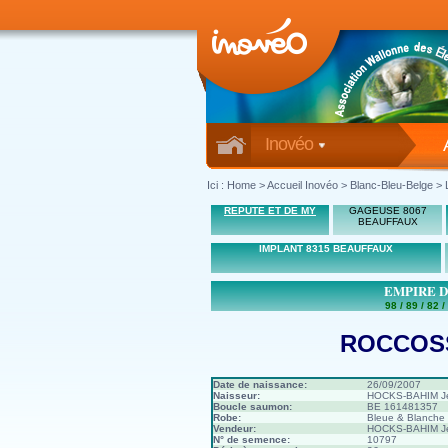
Inovéo
Ici :
Home
>
Accueil Inovéo
> Blanc-Bleu-Belge > 
REPUTE ET DE MY
GAGEUSE 8067
BEAUFFAUX
IMPLANT 8315 BEAUFFAUX
EMPIRE D
98 / 89 / 82 /
ROCCOSS
Date de naissance:
26/09/2007
Naisseur:
HOCKS-BAHIM Jea
Boucle saumon:
BE 161481357
Robe:
Bleue & Blanche
Vendeur:
HOCKS-BAHIM Jea
N° de semence:
10797