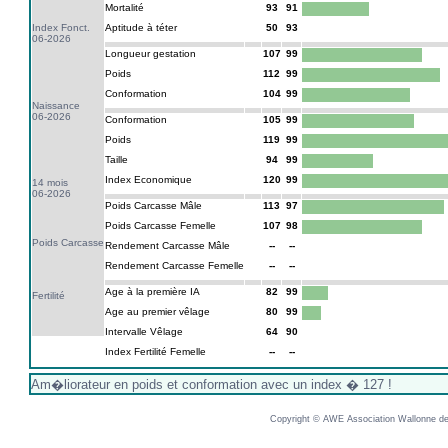
Mortalité
93
91
Index Fonct.
Aptitude à téter
50
93
06-2026
Longueur gestation
107
99
Poids
112
99
Conformation
104
99
Naissance
06-2026
Conformation
105
99
Poids
119
99
Taille
94
99
Index Economique
120
99
14 mois
06-2026
Poids Carcasse Mâle
113
97
Poids Carcasse Femelle
107
98
Poids Carcasse
Rendement Carcasse Mâle
--
--
Rendement Carcasse Femelle
--
--
Age à la première IA
82
99
Fertilité
Age au premier vêlage
80
99
Intervalle Vêlage
64
90
Index Fertilité Femelle
--
--
Am�liorateur en poids et conformation avec un index � 127 !
Copyright © AWE Association Wallonne des