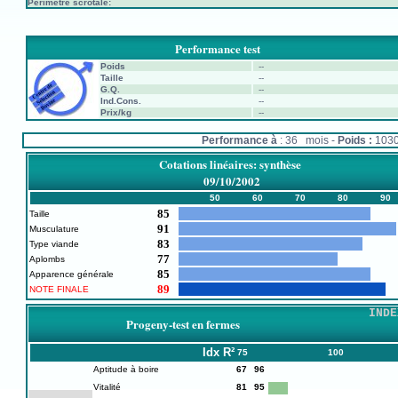
Périmètre scrotale:
Performance test
Poids
--
Taille
--
G.Q.
--
Ind.Cons.
--
Prix/kg
--
Performance à
: 36 mois -
Poids :
103
Cotations linéaires: synthèse
09/10/2002
50
60
70
80
90
85
Taille
91
Musculature
83
Type viande
77
Aplombs
85
Apparence générale
89
NOTE FINALE
INDE
Progeny-test en fermes
Idx
R²
75
100
Aptitude à boire
67
96
Vitalité
81
95