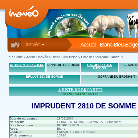
Inovéo
Accueil
Blanc-Bleu-Belge
Ici :
Home
>
Accueil Inovéo
> Blanc-Bleu-Belge > Liste des taureaux viandeux
OPTICIEN D'AU CHENE
TANNIERE DE SOMME
GALOPEUR DES
CESARIN
HAYONS
BRULOT 183 DE SOMME
SOFRANE DU BRONHEIT
AJUSTE DU BRONHEIT
68 / 90 / 84 / 91 / 85 / 86
IMPRUDENT 2810 DE SOMME
Date de naissance:
28/09/2000
Naisseur:
FERME DE SOMME SComm EA - Fernelmont
Boucle saumon:
BE 991522810
Robe:
Blanc
Vendeur:
LAUVAUX Vital - Florennes
N° de semence:
10386