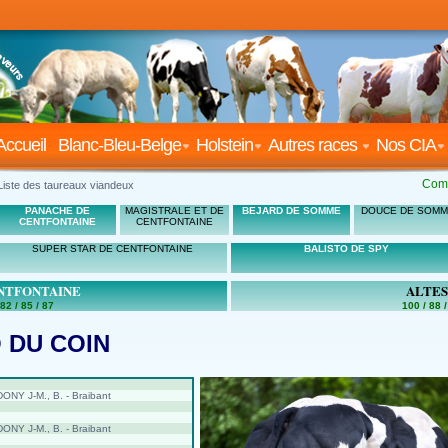
Accueil
Blanc-Bleu-Belge
Holstein
Autres races
Nos CIA
Com
Liste des taureaux viandeux
PANACHE DE
MAGISTRALE ET DE
BEJARD DE SOMME
DOUCE DE SOM
CENTFONTAINE
CENTFONTAINE
SUPER STAR DE CENTFONTAINE
BALISTO DE SPY
NTFONTAINE
ALTES
 82 / 85 / 87
100 / 88 /
 DU COIN
ONY J-M., B. - Braibant
ONY J-M., B. - Braibant