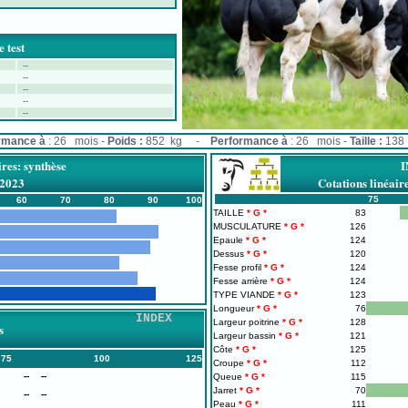
 test
--
--
--
--
--
rmance à
: 26 mois -
Poids :
852 kg -
Performance à
: 26 mois -
Taille :
138 
ires: synthèse
/2023
Cotations linéa
75
60
70
80
90
100
TAILLE
83
MUSCULATURE
126
Epaule
124
Dessus
120
Fesse profil
124
Fesse arrière
124
TYPE VIANDE
123
Longueur
76
INDEX
Largeur poitrine
128
s
Largeur bassin
121
Côte
125
75
100
125
Croupe
112
--
--
Queue
115
Jarret
70
--
--
Peau
111