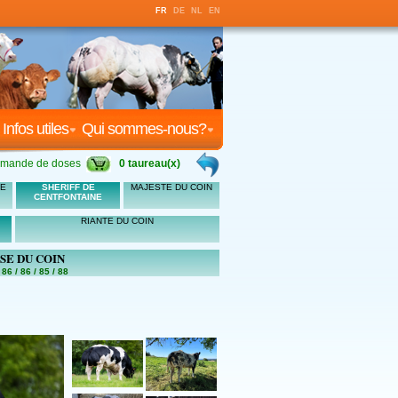
FR
DE
NL
EN
Infos utiles
Qui sommes-nous?
mande de doses
0 taureau(x)
ME
SHERIFF DE
MAJESTE DU COIN
CENTFONTAINE
RIANTE DU COIN
SE DU COIN
 86 / 86 / 85 / 88