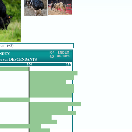
cm (+3)
R²
INDEX
INDEX
62
06-2026
ires sur DESCENDANTS
100
125