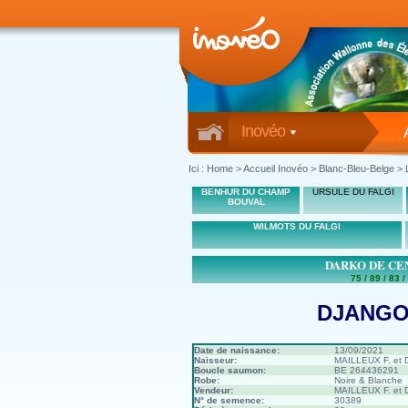
Inovéo
Ici :
Home
>
Accueil Inovéo
> Blanc-Bleu-Belge > 
BENHUR DU CHAMP
URSULE DU FALGI
BOUVAL
WILMOTS DU FALGI
DARKO DE CE
75 / 89 / 83 /
DJANGO
Date de naissance:
13/09/2021
Naisseur:
MAILLEUX F. et D
Boucle saumon:
BE 264436291
Robe:
Noire & Blanche
Vendeur:
MAILLEUX F. et D
N° de semence:
30389