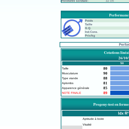
Périmètre scrotale:
32 cm
Performance
Poids
Taille
G.Q.
Ind.Cons.
Prix/kg
Perfo
Cotations linéa
26/10
50
80
Taille
90
Musculature
88
Type viande
81
Aplombs
85
Apparence générale
89
NOTE FINALE
Progeny-test en ferme
Idx
R²
Aptitude à boire
Vitalité