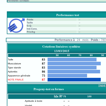
Périmètre scrotale:
Performance test
Poids
--
Taille
--
G.Q.
--
Ind.Cons.
--
Prix/kg
--
Performance à
: 24 mois -
Poids :
78
Cotations linéaires: synthèse
13/03/2015
50
60
70
80
90
83
Taille
87
Musculature
83
Type viande
86
Aplombs
75
Apparence générale
87
NOTE FINALE
INDE
Progeny-test en fermes
Idx
R²
75
100
Aptitude à boire
--
--
Vitalité
--
--