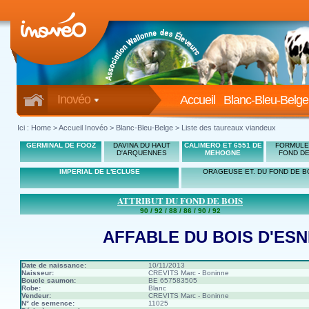
Inovéo
Accueil
Blanc-Bleu-Belge
Ici :
Home
>
Accueil Inovéo
> Blanc-Bleu-Belge > Liste des taureaux viandeux
GERMINAL DE FOOZ
DAVINA DU HAUT
CALIMERO ET 6551 DE
FORMULE 
D'ARQUENNES
MEHOGNE
FOND DE
IMPERIAL DE L'ECLUSE
ORAGEUSE ET. DU FOND DE B
ATTRIBUT DU FOND DE BOIS
90 / 92 / 88 / 86 / 90 / 92
AFFABLE DU BOIS D'ES
Date de naissance:
10/11/2013
Naisseur:
CREVITS Marc - Boninne
Boucle saumon:
BE 657583505
Robe:
Blanc
Vendeur:
CREVITS Marc - Boninne
N° de semence:
11025