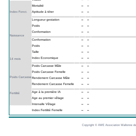
Mortalité
--
--
Index Fonct.
Aptitude à téter
--
--
Longueur gestation
--
--
Poids
--
--
Conformation
--
--
Naissance
Conformation
--
--
Poids
--
--
Taille
--
--
Index Economique
--
--
14 mois
Poids Carcasse Mâle
--
--
Poids Carcasse Femelle
--
--
Poids Carcasse
Rendement Carcasse Mâle
--
--
Rendement Carcasse Femelle
--
--
Age à la première IA
--
--
Fertilité
Age au premier vêlage
--
--
Intervalle Vêlage
--
--
Index Fertilité Femelle
--
--
Copyright © AWE Association Wallonne des