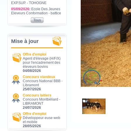
EXP.SUP. - TOHOGNE
05/09/2026:
Ecole Des Jeunes
Eleveurs Conformation - battice
Tous
Mise à jour
Offre d'emploi
Agent d'élevage (H/F/X)
pour l'encadrement des
éleveurs bovins
04/08/2026
Concours viandeux
Concours National BBB -
Libramont
25/07/2026
Concours laitiers
Concours Montbéliard -
LIBRAMONT
24/07/2026
Offre d'emploi
Développeur·euse web
et mobile
28/05/2026