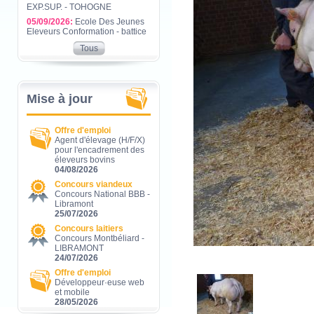
EXP.SUP. - TOHOGNE
05/09/2026:
Ecole Des Jeunes
Eleveurs Conformation - battice
Tous
Mise à jour
Offre d'emploi
Agent d'élevage (H/F/X)
pour l'encadrement des
éleveurs bovins
04/08/2026
Concours viandeux
Concours National BBB -
Libramont
25/07/2026
Concours laitiers
Concours Montbéliard -
LIBRAMONT
24/07/2026
Offre d'emploi
Développeur·euse web
et mobile
28/05/2026